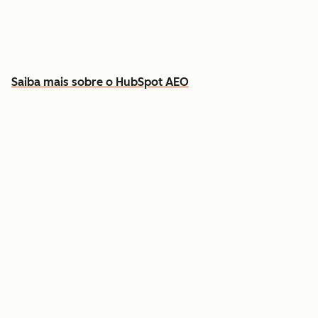
Descubra que conteúdo criar para preencher
as lacunas
Saiba mais sobre o HubSpot AEO