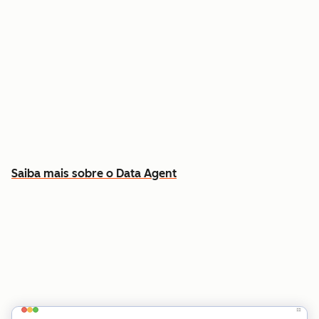
Responda a perguntas específicas sobre
qualquer contato ou empresa
Extraia insights dos dados do CRM, chamadas,
e-mails e documentos
Saiba quais contas priorizar e por quê
Saiba mais sobre o Data Agent