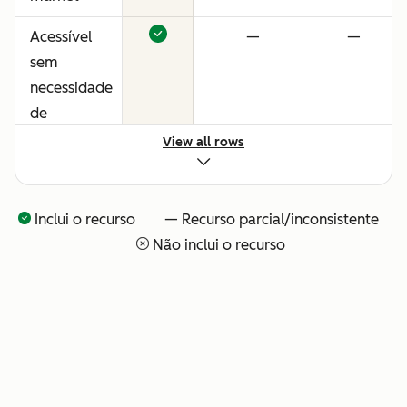
Acessível
—
—
sem
necessidade
de
consultores
View all rows
ou
configuração
técnica
Inclui o recurso — Recurso parcial/inconsistente
Não inclui o recurso
Visibilidade
—
—
total sobre
o que o seu
time de IA
está
fazendo