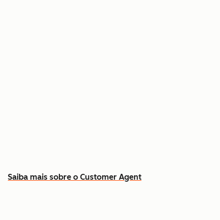
Resolva dúvidas comuns 24 horas por dia, 7
dias por semana
Busque respostas no histórico real de contatos
e contratos
Libere sua equipe para os casos que exigem
atendimento humano
Saiba mais sobre o Customer Agent