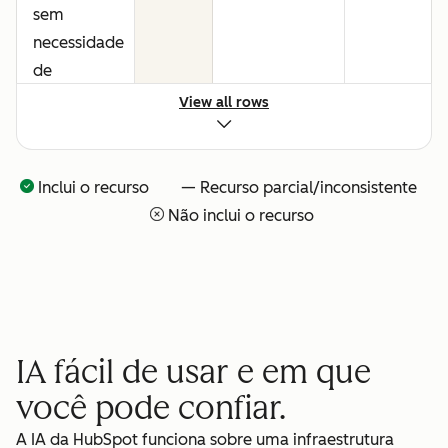
sem
necessidade
de
consultores
View all rows
ou
configuração
técnica
Inclui o recurso — Recurso parcial/inconsistente
Não inclui o recurso
Visibilidade
—
—
total sobre
o que o seu
time de IA
está
IA fácil de usar e em que
fazendo
você pode confiar.
Pague
—
—
A IA da HubSpot funciona sobre uma infraestrutura
apenas