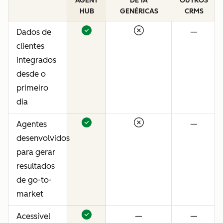
AGENT
DE IA
OUTROS
HUB
GENÉRICAS
CRMS
Dados de
—
clientes
integrados
desde o
primeiro
dia
Agentes
—
desenvolvidos
para gerar
resultados
de go-to-
market
Acessível
—
—