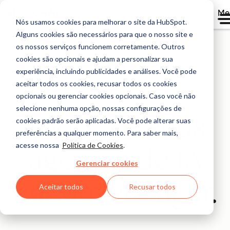
Me
Nós usamos cookies para melhorar o site da HubSpot.
Alguns cookies são necessários para que o nosso site e
Início
os nossos serviços funcionem corretamente. Outros
cookies são opcionais e ajudam a personalizar sua
experiência, incluindo publicidades e análises. Você pode
aceitar todos os cookies, recusar todos os cookies
Beta
opcionais ou gerenciar cookies opcionais. Caso você não
selecione nenhuma opção, nossas configurações de
Todos os seus
cookies padrão serão aplicadas. Você pode alterar suas
preferências a qualquer momento. Para saber mais,
acesse nossa
Política de Cookies
.
agentes de IA
Gerenciar cookies
em um só lugar.
Aceitar todos
Recusar todos