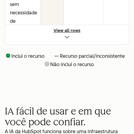
sem
necessidade
de
consultores
View all rows
ou
configuração
técnica
Inclui o recurso — Recurso parcial/inconsistente
Não inclui o recurso
Visibilidade
—
—
total sobre
o que o seu
time de IA
está
IA fácil de usar e em que
fazendo
você pode confiar.
Pague
—
—
A IA da HubSpot funciona sobre uma infraestrutura
apenas