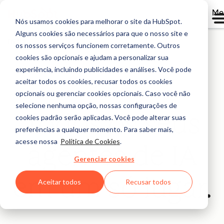
Me
Nós usamos cookies para melhorar o site da HubSpot.
Alguns cookies são necessários para que o nosso site e
Início
os nossos serviços funcionem corretamente. Outros
cookies são opcionais e ajudam a personalizar sua
experiência, incluindo publicidades e análises. Você pode
aceitar todos os cookies, recusar todos os cookies
Beta
opcionais ou gerenciar cookies opcionais. Caso você não
selecione nenhuma opção, nossas configurações de
Todos os seus
cookies padrão serão aplicadas. Você pode alterar suas
preferências a qualquer momento. Para saber mais,
acesse nossa
Política de Cookies
.
agentes de IA
Gerenciar cookies
em um só lugar.
Aceitar todos
Recusar todos