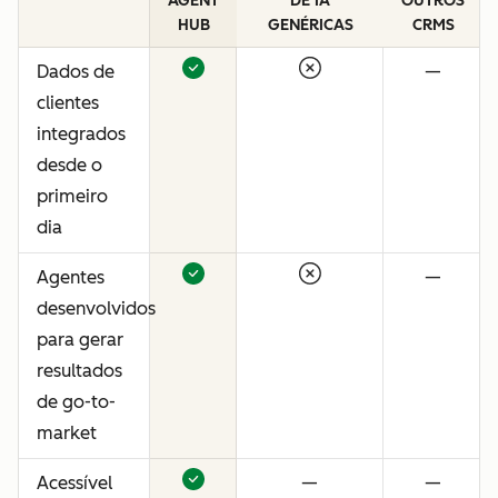
AGENT
DE IA
OUTROS
HUB
GENÉRICAS
CRMS
Dados de
—
clientes
integrados
desde o
primeiro
dia
Agentes
—
desenvolvidos
para gerar
resultados
de go-to-
market
Acessível
—
—