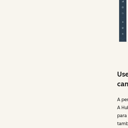
Use
cam
A pe
A Hu
para
tamb