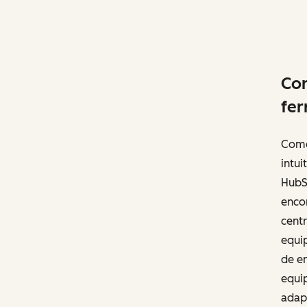
Co
fer
Come
intui
HubS
enco
centr
equip
de en
equip
adapt