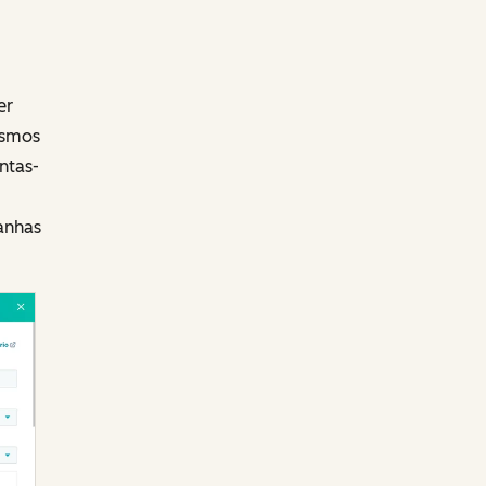
er
esmos
ntas-
anhas