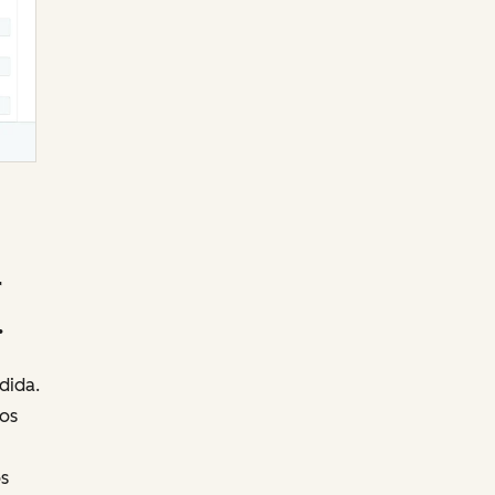
r
.
dida.
os
s