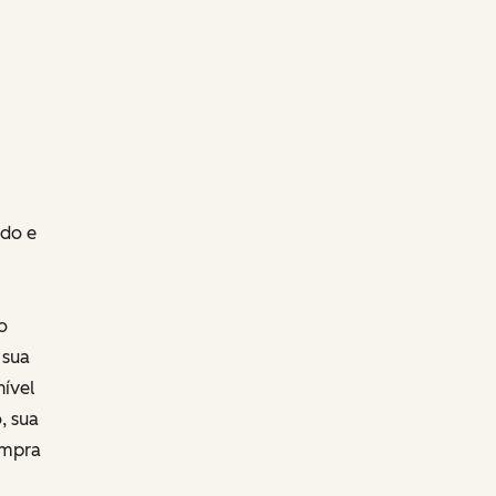
do e
o
 sua
nível
, sua
ompra