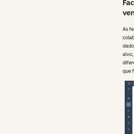
Fac
ven
As f
cola
dados
alvo
dife
que 