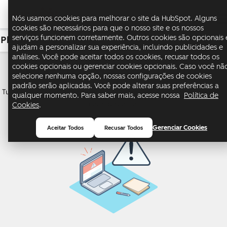
Me
Nós usamos cookies para melhorar o site da HubSpot. Alguns
cookies são necessários para que o nosso site e os nossos
serviços funcionem corretamente. Outros cookies são opcionais 
Plataforma de Cliente
USD
ajudam a personalizar sua experiência, incluindo publicidades e
análises. Você pode aceitar todos os cookies, recusar todos os
Plataforma de Cliente
cookies opcionais ou gerenciar cookies opcionais. Caso você nã
selecione nenhuma opção, nossas configurações de cookies
padrão serão aplicadas. Você pode alterar suas preferências a
Tudo o que você precisa para expandir seus negócios, agrupado e
qualquer momento. Para saber mais, acesse nossa
Política de
com desconto.
Cookies
.
Gerenciar Cookies
Aceitar Todos
Recusar Todos