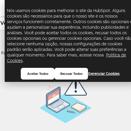
Me
Nós usamos cookies para melhorar o site da HubSpot. Alguns
cookies são necessários para que o nosso site e os nossos
serviços funcionem corretamente. Outros cookies são opcionais 
Vendas
USD
ajudam a personalizar sua experiência, incluindo publicidades e
análises. Você pode aceitar todos os cookies, recusar todos os
Sales Hub
cookies opcionais ou gerenciar cookies opcionais. Caso você nã
selecione nenhuma opção, nossas configurações de cookies
padrão serão aplicadas. Você pode alterar suas preferências a
Feche mais negócios e acelere o crescimento com um software de
qualquer momento. Para saber mais, acesse nossa
Política de
vendas poderoso
Cookies
.
Gerenciar Cookies
Aceitar Todos
Recusar Todos