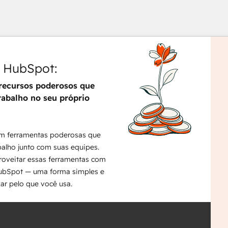
s HubSpot:
recursos poderosos que
Use
rabalho no seu próprio
as
setas
para
m ferramentas poderosas que
ver
balho junto com suas equipes.
outr
oveitar essas ferramentas com
itens
HubSpot — uma forma simples e
gar pelo que você usa.