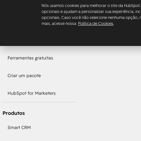
Nós usamos cookies para melhorar o site da HubSpot.
opcionais e ajudam a personalizar sua experiência, in
opcionais. Caso você não selecione nenhuma opção, n
mais, acesse nossa
Política de Cookies
.
Soluções de plataforma
Plataforma de Cliente
Ferramentas gratuitas
Criar um pacote
HubSpot for Marketers
Produtos
Smart CRM