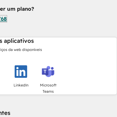
her um plano?
768
 aplicativos
viços da web disponíveis
LinkedIn
Microsoft
Teams
ntes