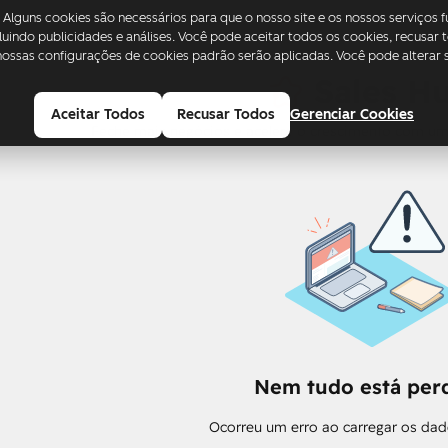
 Alguns cookies são necessários para que o nosso site e os nossos serviços
cluindo publicidades e análises. Você pode aceitar todos os cookies, recusar
ossas configurações de cookies padrão serão aplicadas. Você pode alterar 
Sales H
Aceitar Todos
Recusar Todos
Gerenciar Cookies
Feche mais negócios e acelere o crescimento com u
Nem tudo está perd
Ocorreu um erro ao carregar os dad