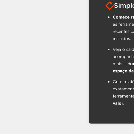
Simpl
Comece r
as ferrame
recentes c
incluídos.
Veja o sal
acompanhe
mais —
tu
espaço de
Gere relat
exatament
ferrament
valor
.