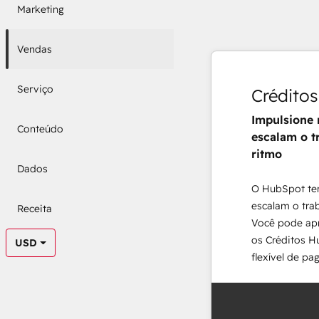
Marketing
Vendas
Serviço
Crédito
Impulsione 
Conteúdo
escalam o t
ritmo
Dados
O HubSpot te
escalam o tra
Receita
Você pode apr
os Créditos 
USD
flexível de pa