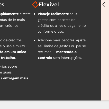
es
Flexível
apidamente
e teste
Planeje facilmente
seus
ntas de IA mais
gastos com pacotes de
om créditos
crédito ou ative o pagamento
conforme o uso.
do de créditos,
Adicione mais pacotes, ajuste
 o uso e muito
seu limite de gastos ou pause
do em um único
recursos —
mantendo o
 trabalho
.
controle
sem interrupções.
órios sobre
e quais
as
entregam mais