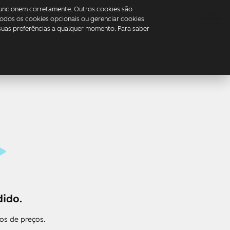
 funcionem corretamente. Outros cookies são
Menu
 todos os cookies opcionais ou gerenciar cookies
suas preferências a qualquer momento. Para saber
ub
m software de vendas poderoso
ido.
os de preços.