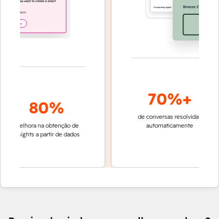
70%+
80%
de conversas resolvidas
resoluç
melhora na obtenção de
automaticamente
rápida 
insights a partir de dados
equipe
Cu