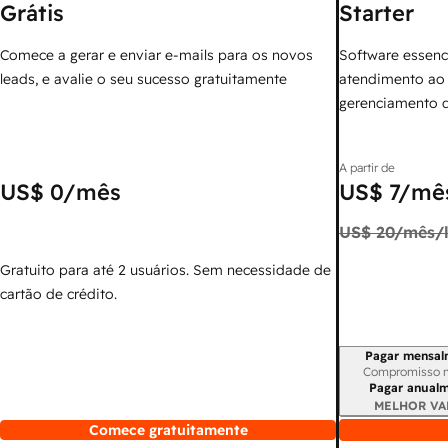
Grátis
Starter
Comece a gerar e enviar e-mails para os novos
Software essenc
leads, e avalie o seu sucesso gratuitamente
atendimento ao 
gerenciamento 
A partir de
US$ 0
/mês
US$ 7
/mês
US$ 20
/mês/l
Gratuito para até 2 usuários. Sem necessidade de
cartão de crédito.
Pagar mensal
Período de cobr
Compromisso 
Pagar anual
MELHOR VA
Comece gratuitamente