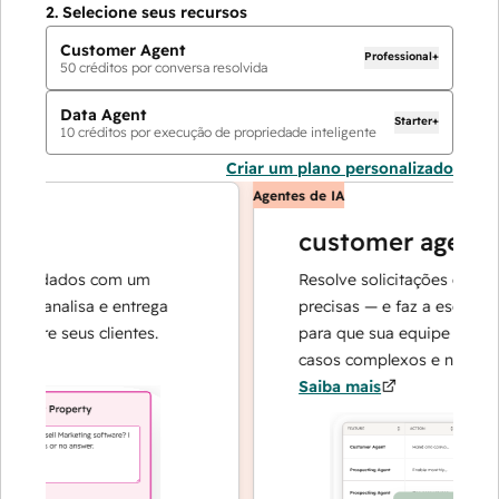
2.
Selecione seus recursos
Customer Agent
Professional+
50
créditos por conversa resolvida
Data Agent
Starter+
10
créditos por execução de propriedade inteligente
Criar um plano personalizado
Agentes de IA
customer agent
e dados com um
Resolve solicitações com respo
, analisa e entrega
precisas — e faz a escalada qu
re seus clientes.
para que sua equipe possa se 
casos complexos e na construç
Saiba mais