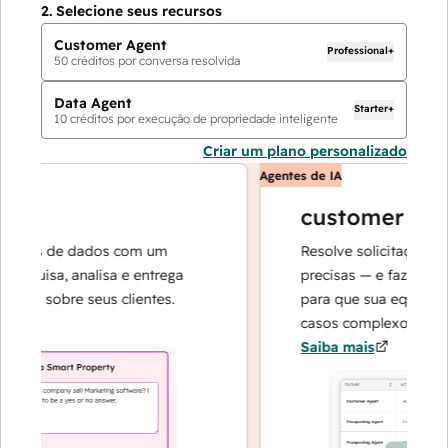
2.
Selecione seus recursos
Customer Agent
Professional+
50
créditos por conversa resolvida
Data Agent
Starter+
10
créditos por execução de propriedade inteligente
Criar um plano personalizado
Agentes de IA
customer agent
ões de dados com um
Resolve solicitações com 
quisa, analisa e entrega
precisas — e faz a escala
s sobre seus clientes.
para que sua equipe poss
casos complexos e na cons
Saiba mais