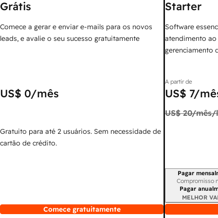
Grátis
Starter
Comece a gerar e enviar e-mails para os novos
Software essenc
leads, e avalie o seu sucesso gratuitamente
atendimento ao 
gerenciamento 
A partir de
US$ 0
/mês
US$ 7
/mês
US$ 20
/mês/l
Gratuito para até 2 usuários. Sem necessidade de
cartão de crédito.
Pagar mensal
Período de cobr
Compromisso 
Pagar anual
MELHOR VA
Comece gratuitamente