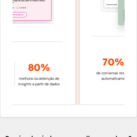
70%+
80%
de conversas resolvidas
r
melhora na obtenção de
automaticamente
rá
m
insights a partir de dados