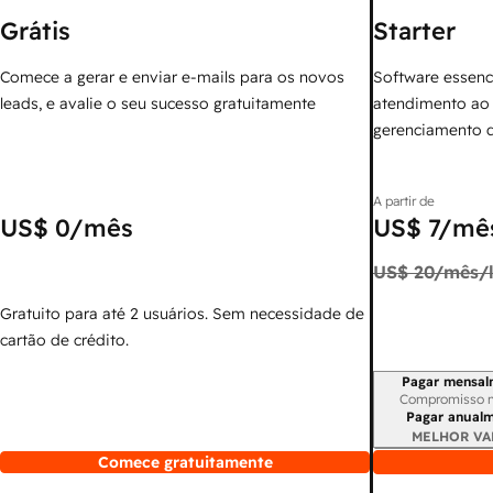
Grátis
Starter
Comece a gerar e enviar e-mails para os novos
Software essenc
leads, e avalie o seu sucesso gratuitamente
atendimento ao 
gerenciamento 
A partir de
US$ 0
/mês
US$ 7
/mês
US$ 20
/mês/l
Gratuito para até 2 usuários. Sem necessidade de
cartão de crédito.
Pagar mensal
Período de cobr
Compromisso 
Pagar anual
MELHOR VA
Comece gratuitamente