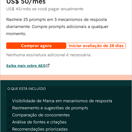
US$ 50
/mês
US$ 45
/mês
se você pagar anualmente
Rastreie 25 prompts em 3 mecanismos de resposta
diariamente. Compre prompts adicionais a qualquer
momento.
Comprar agora
Iniciar avaliação de 28 dias
Nenhuma assinatura adicional é necessária.
Saiba mais sobre AEO
O QUE ESTÁ INCLUÍDO
Visibilidade de Marca em mecanismos de resposta
Rastreamento e sugestões de prompts
Comparação de concorrentes
Análise de fontes e citações
Recomendações priorizadas