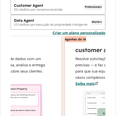
Customer Agent
Professional+
50
créditos por conversa resolvida
Data Agent
Starter+
10
créditos por execução de propriedade inteligente
Criar um plano personalizado
Agentes de IA
customer agent
es de dados com um
Resolve solicitações com r
uisa, analisa e entrega
precisas — e faz a escalad
s sobre seus clientes.
para que sua equipe possa
casos complexos e na cons
Saiba mais