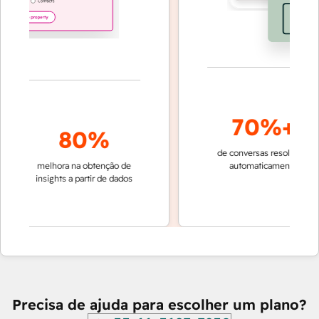
70%+
80%
de conversas resolvidas
r
melhora na obtenção de
automaticamente
rá
insights a partir de dados
e
Precisa de ajuda para escolher um plano?