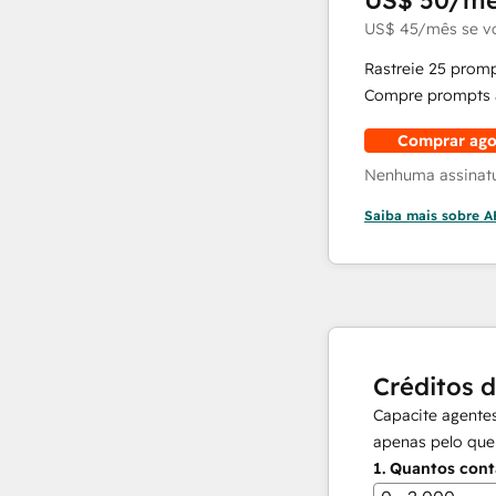
US$ 50
/m
US$ 45
/mês
se v
Rastreie 25 prom
Compre prompts a
Comprar ago
Nenhuma assinatur
Saiba mais sobre 
Créditos 
Capacite agentes
apenas pelo que
1.
Quantos cont