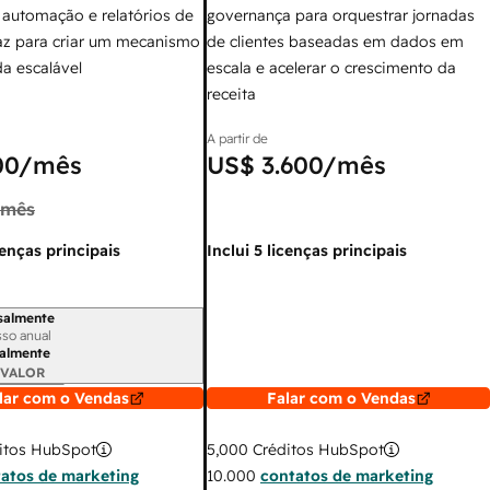
 automação e relatórios de
governança para orquestrar jornadas
az para criar um mecanismo
de clientes baseadas em dados em
a escalável
escala e acelerar o crescimento da
receita
A partir de
00
/mês
US$ 3.600
/mês
/mês
cenças principais
Inclui 5 licenças principais
salmente
 cobrança
so anual
almente
 VALOR
lar com o Vendas
Falar com o Vendas
itos HubSpot
5,000
Créditos HubSpot
atos de marketing
10.000
contatos de marketing