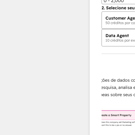
0 - 2,000
2.
Selecione seu
Customer Age
50
créditos por co
Data Agent
10
créditos por ex
Agentes de IA
Data Agent
as rápidas e
Amplie suas operações de dados com 
do necessário,
agente de IA que pesquisa, analisa e ent
ncentrar em
respostas instantâneas sobre seus client
 de lealdade.
Saiba mais