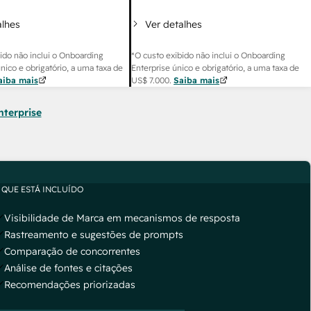
alhes
Ver detalhes
ido não inclui o Onboarding
*O custo exibido não inclui o Onboarding
único e obrigatório, a uma taxa de
Enterprise único e obrigatório, a uma taxa de
aiba mais
US$ 7.000
.
Saiba mais
nterprise
 QUE ESTÁ INCLUÍDO
Visibilidade de Marca em mecanismos de resposta
Rastreamento e sugestões de prompts
Comparação de concorrentes
Análise de fontes e citações
Recomendações priorizadas