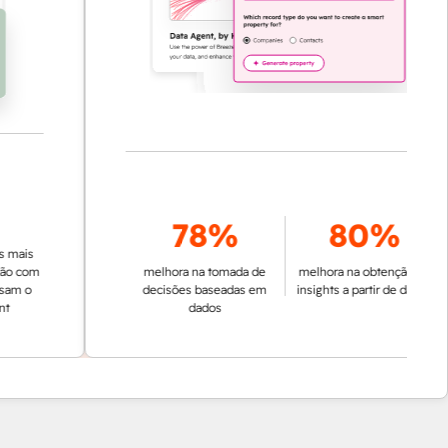
78%
80%
s
om
melhora na tomada de
melhora na obtenção de
o
decisões baseadas em
insights a partir de dados
dados