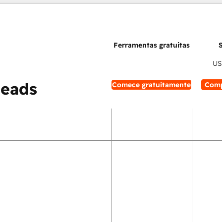
US
leads
Comece gratuitamente
Comp