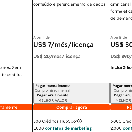
conteúdo e gerenciamento de dados
omnicanal,
forma efic
de demand
A partir de
A partir de
US$ 7
/mês/licença
US$ 8
US$ 20
/mês/licença
US$ 890
uários. Sem
Inclui 3 li
de crédito.
Pagar mensalmente
Pagar men
Período de cobrança
Período de
Compromisso mensal
Compromis
Pagar anualmente
Pagar anu
MELHOR VALOR
MELHOR
itamente
Comprar agora
Fa
3,000
Créd
500
Créditos HubSpot
2.000
cont
1.000
contatos de marketing