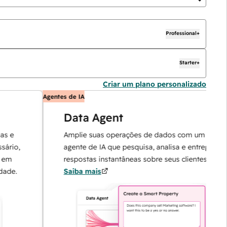
Professional+
Starter+
Criar um plano personalizado
Agentes de IA
Data Agent
Amplie suas operações de dados com um
o,
agente de IA que pesquisa, analisa e entrega
respostas instantâneas sobre seus clientes.
.
Saiba mais