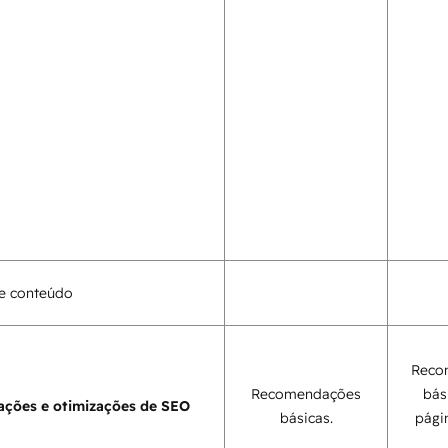
e conteúdo
Reco
Recomendações
bás
ções e otimizações de SEO
básicas.
pági