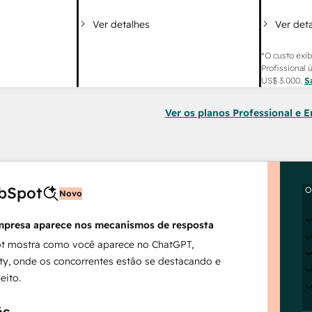
Ver det
Ver detalhes
*O custo exib
Profissional 
US$ 3.000
.
S
Ver os planos Professional e E
bSpot
O
Novo
mpresa aparece nos mecanismos de resposta
t mostra como você aparece no ChatGPT,
ty, onde os concorrentes estão se destacando e
eito.