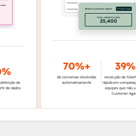
70%+
39%
%
de conversas resolvidas
resolução de tickets mai
ção de
automaticamente
rápida em comparação c
de dados
equipes que não usam 
Customer Agent