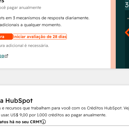
ês
3
ocê pagar anualmente
pts em 3 mecanismos de resposta diariamente.
dicionais a qualquer momento.
ra
Iniciar avaliação de 28 dias
a adicional é necessária.
AEO
da HubSpot
 e recursos que trabalham para você com os Créditos HubSpot. Vej
 usar.
US$ 9,00
por
1.000
créditos ao pagar anualmente.
atos há no seu CRM?