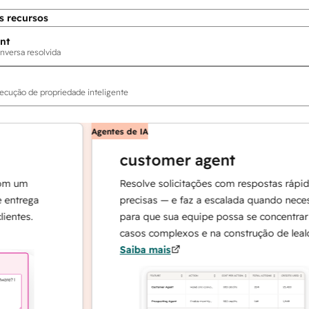
s recursos
nt
nversa resolvida
ecução de propriedade inteligente
Agentes de IA
customer agent
um
Resolve solicitações com respostas rápidas e
rega
precisas — e faz a escalada quando necessári
es.
para que sua equipe possa se concentrar em
casos complexos e na construção de lealdade
Saiba mais