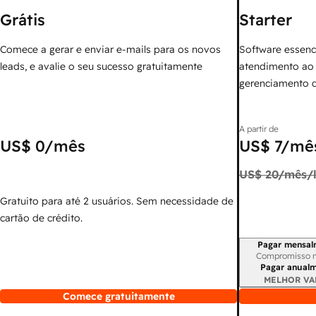
Grátis
Starter
Comece a gerar e enviar e-mails para os novos
Software essenc
leads, e avalie o seu sucesso gratuitamente
atendimento ao 
gerenciamento 
A partir de
US$ 0
/mês
US$ 7
/mês
US$ 20
/mês/l
Gratuito para até 2 usuários. Sem necessidade de
cartão de crédito.
Pagar mensal
Período de cobr
Compromisso 
Pagar anual
MELHOR VA
Comece gratuitamente