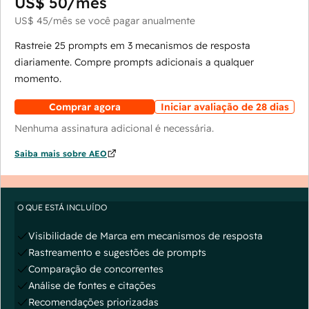
US$ 50
/mês
US$ 45
/mês
se você pagar anualmente
Rastreie 25 prompts em 3 mecanismos de resposta
diariamente. Compre prompts adicionais a qualquer
momento.
Comprar agora
Iniciar avaliação de 28 dias
Nenhuma assinatura adicional é necessária.
Saiba mais sobre AEO
O QUE ESTÁ INCLUÍDO
Visibilidade de Marca em mecanismos de resposta
Rastreamento e sugestões de prompts
Comparação de concorrentes
Análise de fontes e citações
Recomendações priorizadas