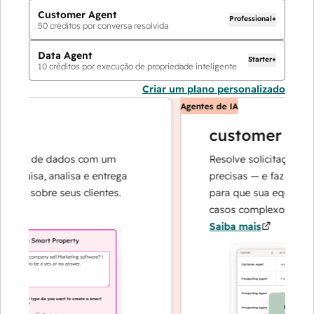
Customer Agent
Professional+
50
créditos por conversa resolvida
Data Agent
Starter+
10
créditos por execução de propriedade inteligente
Criar um plano personalizado
Agentes de IA
customer agent
ões de dados com um
Resolve solicitações com r
uisa, analisa e entrega
precisas — e faz a escalad
s sobre seus clientes.
para que sua equipe possa
casos complexos e na cons
Saiba mais