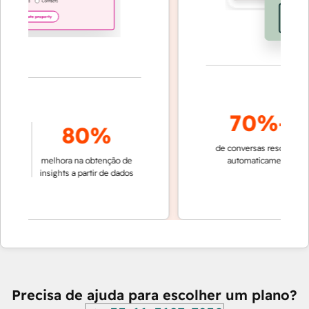
70%+
80%
de conversas resolvidas
r
melhora na obtenção de
automaticamente
rá
insights a partir de dados
e
Precisa de ajuda para escolher um plano?