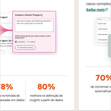
casos complexos 
Saiba mais
70%
8%
80%
de conversas res
automaticame
na tomada de
melhora na obtenção de
seadas em dados
insights a partir de dados