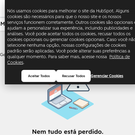
Me
Nós usamos cookies para melhorar o site da HubSpot. Alguns
cookies são necessários para que o nosso site e os nossos
serviços funcionem corretamente. Outros cookies são opcionais 
Marketing
USD
ajudam a personalizar sua experiência, incluindo publicidades e
análises. Você pode aceitar todos os cookies, recusar todos os
Marketing Hub
cookies opcionais ou gerenciar cookies opcionais. Caso você nã
selecione nenhuma opção, nossas configurações de cookies
padrão serão aplicadas. Você pode alterar suas preferências a
Gere leads e automatize o marketing para promover o crescimento
qualquer momento. Para saber mais, acesse nossa
Política de
Cookies
.
Gerenciar Cookies
Aceitar Todos
Recusar Todos
Nem tudo está perdido.