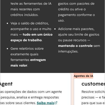
teste as ferramentas de IA
gastos com pacotes de
mais recentes com
crédito ou ative o
créditos incluídos.
pagamento conforme o
uso.
Veja o saldo de créditos,
acompanhe o uso e muito
Adicione mais pacotes,
mais —
tudo em um único
ajuste seu limite de gastos
espaço de trabalho
.
ou pause recursos —
mantendo o controle
sem
Gere relatórios sobre
interrupções.
exatamente quais
ferramentas
entregam
mais valor
.
Agentes de IA
gent
customer 
s operações de dados com um agente
Resolve solicita
esquisa, analisa e entrega respostas
precisas — e faz
s sobre seus clientes.
Saiba mais
para que sua eq