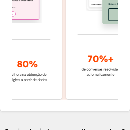
70%+
80%
de conversas resolvidas
resoluç
melhora na obtenção de
automaticamente
rápida 
insights a partir de dados
equipe
Cu