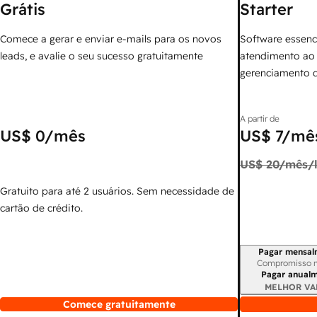
Grátis
Starter
Comece a gerar e enviar e-mails para os novos
Software essenc
leads, e avalie o seu sucesso gratuitamente
atendimento ao 
gerenciamento 
A partir de
US$ 0
/mês
US$ 7
/mês
US$ 20
/mês/l
Gratuito para até 2 usuários. Sem necessidade de
cartão de crédito.
Pagar mensal
Período de cobr
Compromisso 
Pagar anual
MELHOR VA
Comece gratuitamente