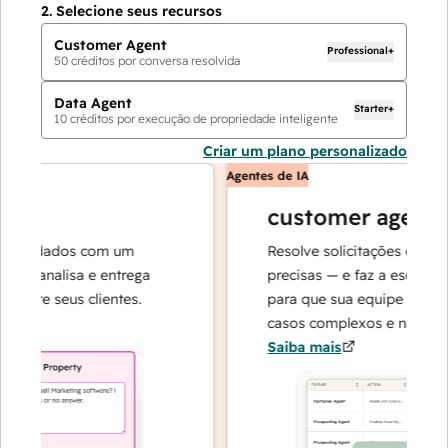
2.
Selecione seus recursos
Customer Agent
Professional+
50
créditos por conversa resolvida
Data Agent
Starter+
10
créditos por execução de propriedade inteligente
Criar um plano personalizado
Agentes de IA
customer agent
e dados com um
Resolve solicitações com respo
 analisa e entrega
precisas — e faz a escalada qu
re seus clientes.
para que sua equipe possa se 
casos complexos e na construçã
Saiba mais