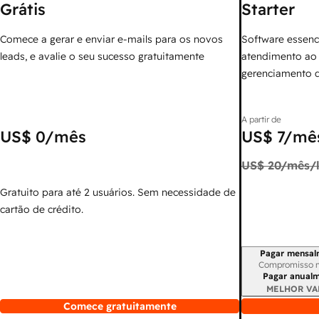
Grátis
Starter
Comece a gerar e enviar e-mails para os novos
Software essenc
leads, e avalie o seu sucesso gratuitamente
atendimento ao 
gerenciamento 
A partir de
US$ 0
/mês
US$ 7
/mês
US$ 20
/mês/l
Gratuito para até 2 usuários. Sem necessidade de
cartão de crédito.
Pagar mensal
Período de cobr
Compromisso 
Pagar anual
MELHOR VA
Comece gratuitamente