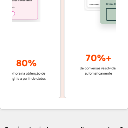
70%+
80%
de conversas resolvidas
resoluç
melhora na obtenção de
automaticamente
rápida 
insights a partir de dados
equipe
Cu