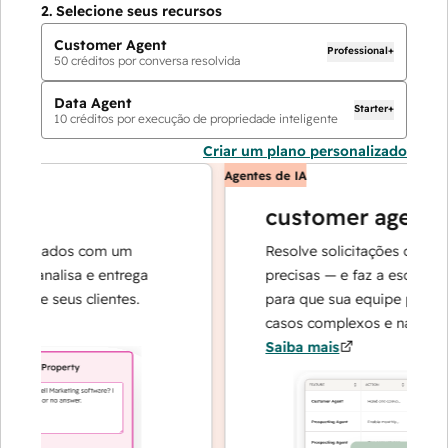
2.
Selecione seus recursos
Customer Agent
Professional+
50
créditos por conversa resolvida
Data Agent
Starter+
10
créditos por execução de propriedade inteligente
Criar um plano personalizado
Agentes de IA
customer agent
e dados com um
Resolve solicitações com respo
 analisa e entrega
precisas — e faz a escalada qua
re seus clientes.
para que sua equipe possa se 
casos complexos e na construçã
Saiba mais