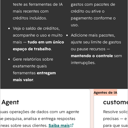
teste as ferramentas de IA
gastos com pacotes de
mais recentes com
crédito ou ative o
créditos incluídos.
pagamento conforme o
uso.
Veja o saldo de créditos,
acompanhe o uso e muito
Adicione mais pacotes,
mais —
tudo em um único
ajuste seu limite de gastos
espaço de trabalho
.
ou pause recursos —
mantendo o controle
sem
Gere relatórios sobre
interrupções.
exatamente quais
ferramentas
entregam
mais valor
.
Agentes de IA
Agent
customer
uas operações de dados com um agente
Resolve solici
 pesquisa, analisa e entrega respostas
precisas — e f
eas sobre seus clientes.
Saiba mais
para que sua 