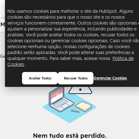
Me
Nós usamos cookies para melhorar o site da HubSpot. Alguns
cookies são necessários para que o nosso site e os nossos
serviços funcionem corretamente. Outros cookies são opcionais 
Marketing
USD
ajudam a personalizar sua experiência, incluindo publicidades e
análises. Você pode aceitar todos os cookies, recusar todos os
Marketing Hub
cookies opcionais ou gerenciar cookies opcionais. Caso você nã
selecione nenhuma opção, nossas configurações de cookies
padrão serão aplicadas. Você pode alterar suas preferências a
Gere leads e automatize o marketing para promover o crescimento
qualquer momento. Para saber mais, acesse nossa
Política de
Cookies
.
Gerenciar Cookies
Aceitar Todos
Recusar Todos
Nem tudo está perdido.