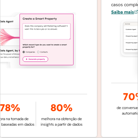
casos complexo
Saiba mais
70
78%
80%
de conversas r
automatica
a na tomada de
melhora na obtenção de
baseadas em dados
insights a partir de dados