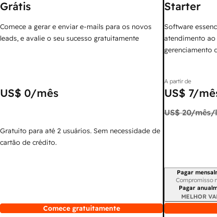
Grátis
Starter
Comece a gerar e enviar e-mails para os novos
Software essenc
leads, e avalie o seu sucesso gratuitamente
atendimento ao 
gerenciamento 
A partir de
US$ 0
/mês
US$ 7
/mês
US$ 20
/mês/l
Gratuito para até 2 usuários. Sem necessidade de
cartão de crédito.
Pagar mensal
Período de cobr
Compromisso 
Pagar anual
MELHOR VA
Comece gratuitamente