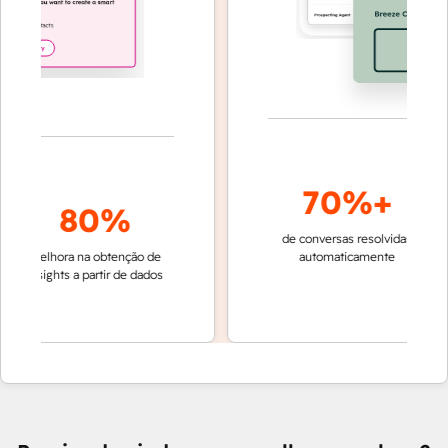
70%+
80%
de conversas resolvidas
resoluç
melhora na obtenção de
automaticamente
rápida 
insights a partir de dados
equipe
Cu