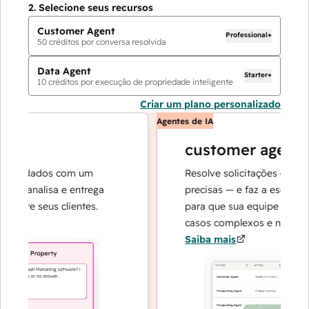
2.
Selecione seus recursos
Customer Agent
Professional+
50
créditos por conversa resolvida
Data Agent
Starter+
10
créditos por execução de propriedade inteligente
Criar um plano personalizado
Agentes de IA
customer agent
e dados com um
Resolve solicitações com respo
 analisa e entrega
precisas — e faz a escalada qu
re seus clientes.
para que sua equipe possa se 
casos complexos e na construçã
Saiba mais