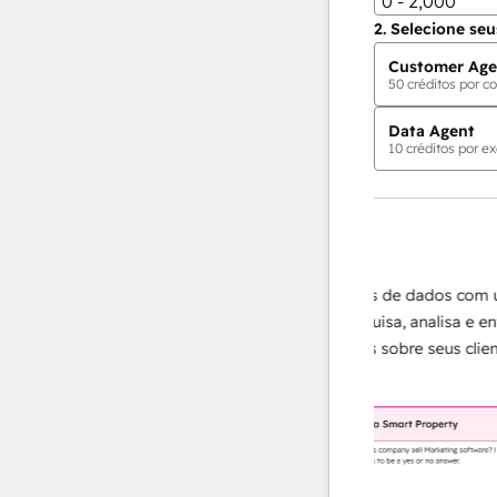
0 - 2,000
2.
Selecione seu
Customer Age
50
créditos por co
Data Agent
10
créditos por ex
Agentes de IA
Data Agent
ápidas e
Amplie suas operações de dados com um
ecessário,
agente de IA que pesquisa, analisa e entrega
trar em
respostas instantâneas sobre seus clientes.
lealdade.
Saiba mais