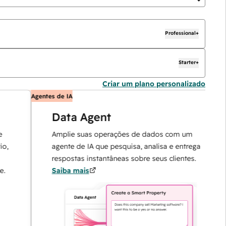
Professional+
Starter+
Criar um plano personalizado
Agentes de IA
A
Data Agent
Amplie suas operações de dados com um
agente de IA que pesquisa, analisa e entrega
respostas instantâneas sobre seus clientes.
Saiba mais