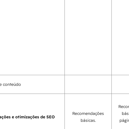
e conteúdo
Reco
Recomendações
bás
ções e otimizações de SEO
básicas.
pági