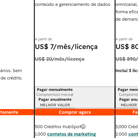
conteúdo e gerenciamento de dados
omnicanal,
forma efic
de demand
A partir de
A partir de
US$ 7
/mês/licença
US$ 8
US$ 20
/mês/licença
US$ 890
uários. Sem
Inclui 3 li
de crédito.
Pagar mensalmente
Pagar men
Período de cobrança
Período de
Compromisso mensal
Compromis
Pagar anualmente
Pagar anu
MELHOR VALOR
MELHOR
itamente
Comprar agora
Fa
3,000
Créd
500
Créditos HubSpot
2.000
cont
1.000
contatos de marketing