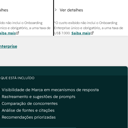
alhes
Ver detalhes
ido não inclui o Onboarding
*O custo exibido não inclui o Onboarding
único e obrigatório, a uma taxa de
Enterprise único e obrigatório, a uma taxa de
aiba mais
US$ 7.000
.
Saiba mais
nterprise
 QUE ESTÁ INCLUÍDO
Visibilidade de Marca em mecanismos de resposta
Rastreamento e sugestões de prompts
Comparação de concorrentes
Análise de fontes e citações
Recomendações priorizadas