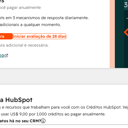
ês
3
ocê pagar anualmente
pts em 3 mecanismos de resposta diariamente.
dicionais a qualquer momento.
ra
Iniciar avaliação de 28 dias
a adicional é necessária.
AEO
da HubSpot
 e recursos que trabalham para você com os Créditos HubSpot. Vej
 usar.
US$ 9,00
por
1.000
créditos ao pagar anualmente.
atos há no seu CRM?