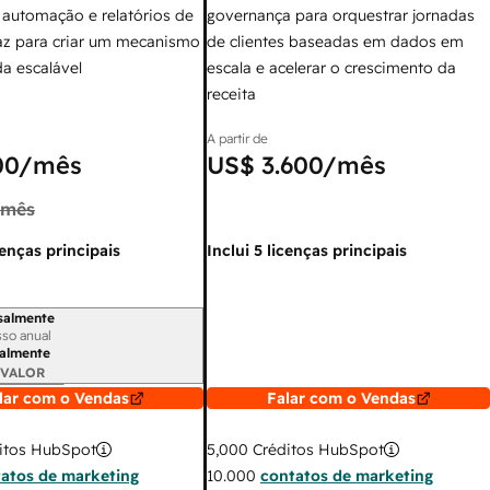
 automação e relatórios de
governança para orquestrar jornadas
az para criar um mecanismo
de clientes baseadas em dados em
a escalável
escala e acelerar o crescimento da
receita
A partir de
00
/mês
US$ 3.600
/mês
/mês
cenças principais
Inclui 5 licenças principais
salmente
 cobrança
so anual
almente
 VALOR
lar com o Vendas
Falar com o Vendas
itos HubSpot
5,000
Créditos HubSpot
atos de marketing
10.000
contatos de marketing