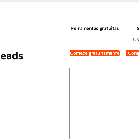
US
leads
Comece gratuitamente
Comp