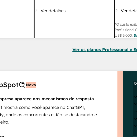
Ver det
Ver detalhes
*O custo exib
Profissional 
US$ 3.000
.
S
Ver os planos Professional e E
bSpot
O
Novo
mpresa aparece nos mecanismos de resposta
t mostra como você aparece no ChatGPT,
ty, onde os concorrentes estão se destacando e
eito.