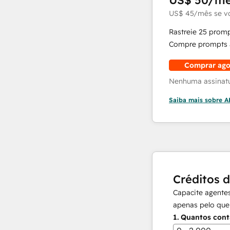
US$ 50
/m
US$ 45
/mês
se v
Rastreie 25 prom
Compre prompts a
Comprar ago
Nenhuma assinatur
Saiba mais sobre 
Créditos 
Capacite agentes
apenas pelo que
1.
Quantos cont