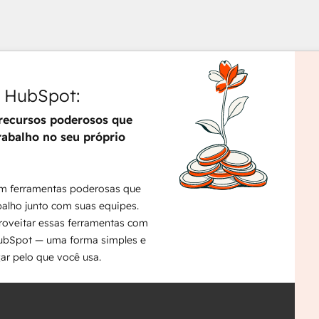
s HubSpot:
recursos poderosos que
Use
rabalho no seu próprio
as
setas
para
m ferramentas poderosas que
ver
balho junto com suas equipes.
outr
oveitar essas ferramentas com
itens
HubSpot — uma forma simples e
gar pelo que você usa.