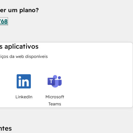
her um plano?
768
 aplicativos
viços da web disponíveis
LinkedIn
Microsoft
Teams
ntes