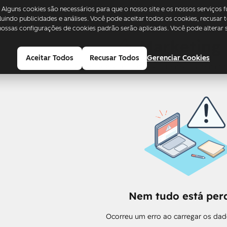
 Alguns cookies são necessários para que o nosso site e os nossos serviços
cluindo publicidades e análises. Você pode aceitar todos os cookies, recusar
ossas configurações de cookies padrão serão aplicadas. Você pode alterar 
Marketing
Aceitar Todos
Recusar Todos
Gerenciar Cookies
Gere leads e automatize o marketing para p
Nem tudo está perd
Ocorreu um erro ao carregar os dad