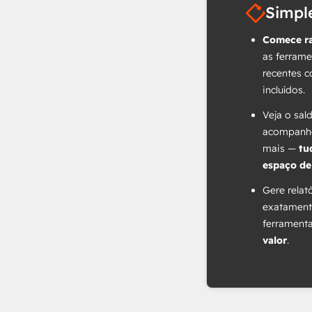
Simpl
Comece r
as ferrame
recentes c
incluídos.
Veja o sal
acompanhe
mais —
tu
espaço de
Gere relat
exatament
ferrament
valor
.