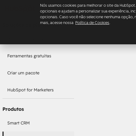
Nós usamos cookies para melhorar o site da HubSpot.
opcionais e ajudam a personalizar sua experiência, in
opcionais. Caso você não selecione nenhuma opção, n
mais, acesse nossa
Política de Cookies
.
Soluções de plataforma
Plataforma de Cliente
Ferramentas gratuitas
Criar um pacote
HubSpot for Marketers
Produtos
Smart CRM