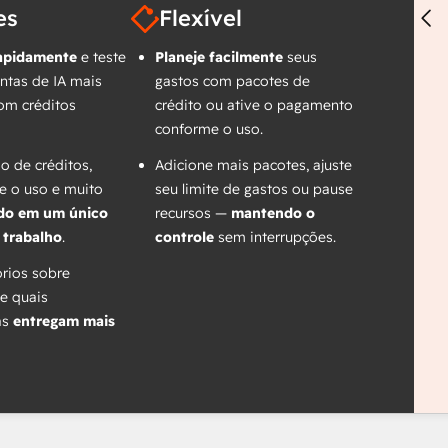
es
Flexível
apidamente
e teste
Planeje facilmente
seus
ntas de IA mais
gastos com pacotes de
om créditos
crédito ou ative o pagamento
conforme o uso.
do de créditos,
Adicione mais pacotes, ajuste
 o uso e muito
seu limite de gastos ou pause
do em um único
recursos —
mantendo o
 trabalho
.
controle
sem interrupções.
órios sobre
e quais
as
entregam mais