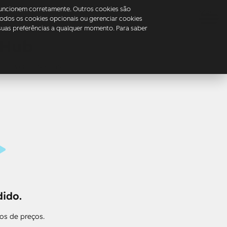
 funcionem corretamente. Outros cookies são
Menu
 todos os cookies opcionais ou gerenciar cookies
suas preferências a qualquer momento. Para saber
 Hub
romover o crescimento
ido.
os de preços.