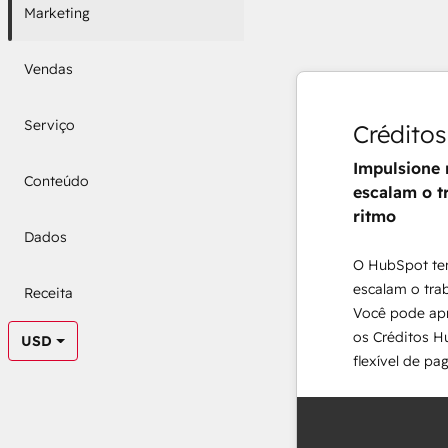
Marketing
Vendas
Serviço
Crédito
Impulsione 
Conteúdo
escalam o t
ritmo
Dados
O HubSpot te
escalam o tra
Receita
Você pode apr
os Créditos 
USD
flexível de pa