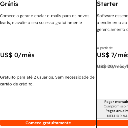
Grátis
Starter
Comece a gerar e enviar e-mails para os novos
Software essenc
leads, e avalie o seu sucesso gratuitamente
atendimento ao 
gerenciamento 
A partir de
US$ 0
/mês
US$ 7
/mês
US$ 20
/mês/l
Gratuito para até 2 usuários. Sem necessidade de
cartão de crédito.
Pagar mensal
Período de cobr
Compromisso 
Pagar anual
MELHOR VA
Comece gratuitamente