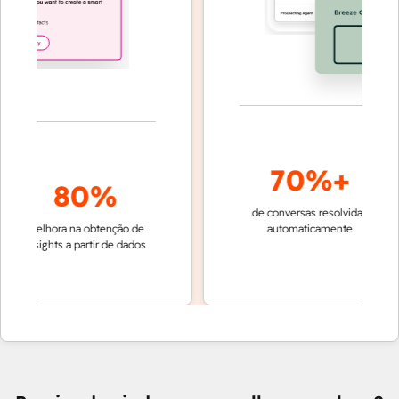
70%+
80%
de conversas resolvidas
resolu
melhora na obtenção de
automaticamente
rápida 
insights a partir de dados
equipe
Cu