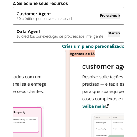
2.
Selecione seus recursos
Customer Agent
Professional+
50
créditos por conversa resolvida
Data Agent
Starter+
10
créditos por execução de propriedade inteligente
Criar um plano personalizado
Agentes de IA
customer agent
de dados com um
Resolve solicitações com respo
, analisa e entrega
precisas — e faz a escalada qu
bre seus clientes.
para que sua equipe possa se 
casos complexos e na construç
Saiba mais