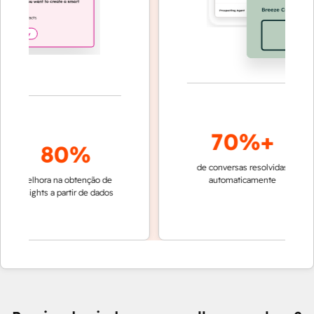
70%+
80%
de conversas resolvidas
resoluç
melhora na obtenção de
automaticamente
rápida 
insights a partir de dados
equipe
Cu