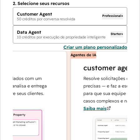
2.
Selecione seus recursos
Customer Agent
Professional+
50
créditos por conversa resolvida
Data Agent
Starter+
10
créditos por execução de propriedade inteligente
Criar um plano personalizado
Agentes de IA
customer agent
e dados com um
Resolve solicitações com respo
 analisa e entrega
precisas — e faz a escalada qu
re seus clientes.
para que sua equipe possa se 
casos complexos e na construçã
Saiba mais