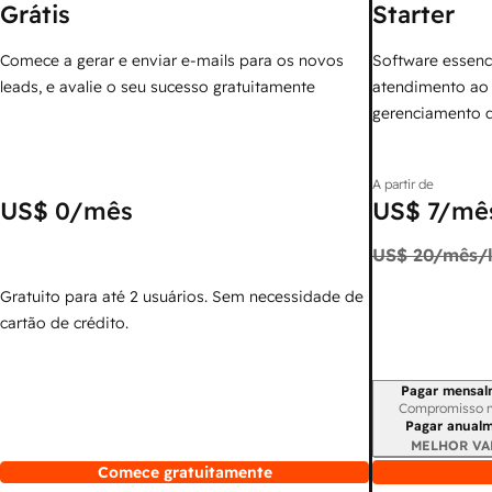
Grátis
Starter
Comece a gerar e enviar e-mails para os novos
Software essenc
leads, e avalie o seu sucesso gratuitamente
atendimento ao 
gerenciamento 
A partir de
US$ 0
/mês
US$ 7
/mês
US$ 20
/mês/l
Gratuito para até 2 usuários. Sem necessidade de
cartão de crédito.
Pagar mensal
Período de cobr
Compromisso 
Pagar anual
MELHOR VA
Comece gratuitamente