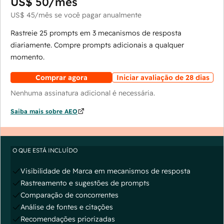
US$ 50
/mês
US$ 45
/mês
se você pagar anualmente
Rastreie 25 prompts em 3 mecanismos de resposta
diariamente. Compre prompts adicionais a qualquer
momento.
Comprar agora
Iniciar avaliação de 28 dias
Nenhuma assinatura adicional é necessária.
Saiba mais sobre AEO
O QUE ESTÁ INCLUÍDO
Visibilidade de Marca em mecanismos de resposta
Rastreamento e sugestões de prompts
Comparação de concorrentes
Análise de fontes e citações
Recomendações priorizadas