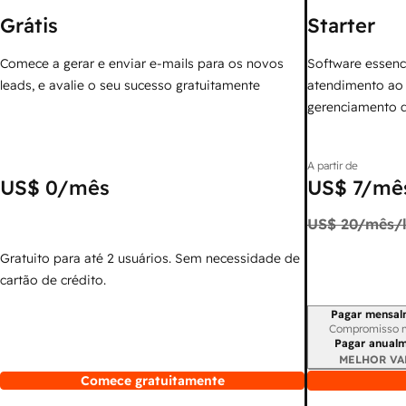
Grátis
Starter
Comece a gerar e enviar e-mails para os novos
Software essenc
leads, e avalie o seu sucesso gratuitamente
atendimento ao 
gerenciamento 
A partir de
US$ 0
/mês
US$ 7
/mês
US$ 20
/mês/l
Gratuito para até 2 usuários. Sem necessidade de
cartão de crédito.
Pagar mensal
Período de cobr
Compromisso 
Pagar anual
MELHOR VA
Comece gratuitamente