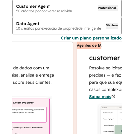
Customer Agent
Professional+
50
créditos por conversa resolvida
Data Agent
Starter+
10
créditos por execução de propriedade inteligente
Criar um plano personalizado
Agentes de IA
customer agent
es de dados com um
Resolve solicitações com r
uisa, analisa e entrega
precisas — e faz a escalad
s sobre seus clientes.
para que sua equipe possa
casos complexos e na cons
Saiba mais