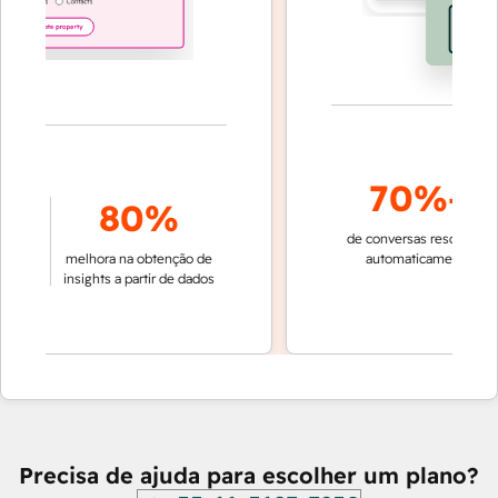
70%+
80%
de conversas resolvidas
r
melhora na obtenção de
automaticamente
rá
insights a partir de dados
e
Precisa de ajuda para escolher um plano?