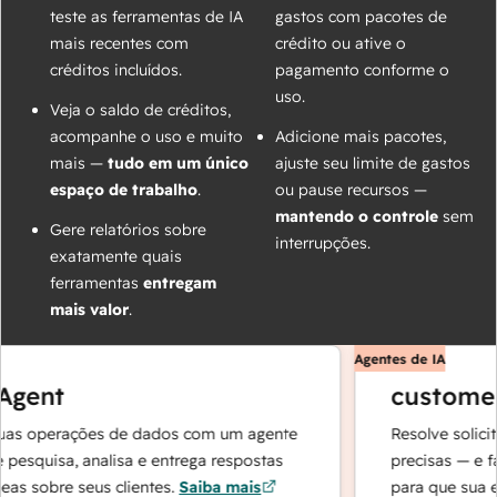
teste as ferramentas de IA
gastos com pacotes de
mais recentes com
crédito ou ative o
créditos incluídos.
pagamento conforme o
uso.
Veja o saldo de créditos,
acompanhe o uso e muito
Adicione mais pacotes,
mais —
tudo em um único
ajuste seu limite de gastos
espaço de trabalho
.
ou pause recursos —
mantendo o controle
sem
Gere relatórios sobre
interrupções.
exatamente quais
ferramentas
entregam
mais valor
.
Agentes de IA
gent
customer 
as operações de dados com um agente
Resolve solicit
pesquisa, analisa e entrega respostas
precisas — e fa
as sobre seus clientes.
Saiba mais
para que sua eq