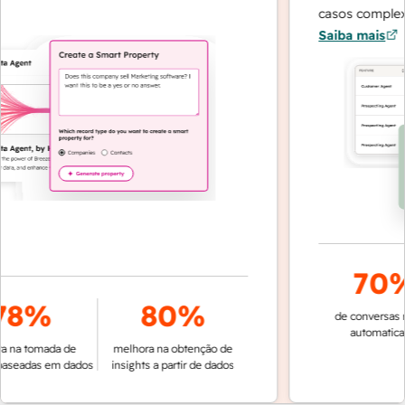
casos complexos
Saiba mais
70%
8%
80%
de conversas res
automaticam
na tomada de
melhora na obtenção de
seadas em dados
insights a partir de dados