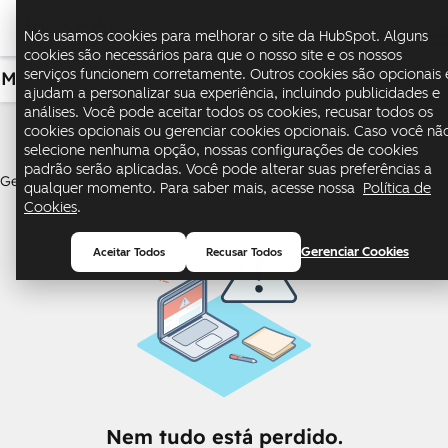
Me
Nós usamos cookies para melhorar o site da HubSpot. Alguns
cookies são necessários para que o nosso site e os nossos
serviços funcionem corretamente. Outros cookies são opcionais 
Marketing
USD
ajudam a personalizar sua experiência, incluindo publicidades e
análises. Você pode aceitar todos os cookies, recusar todos os
Marketing Hub
cookies opcionais ou gerenciar cookies opcionais. Caso você nã
selecione nenhuma opção, nossas configurações de cookies
padrão serão aplicadas. Você pode alterar suas preferências a
Gere leads e automatize o marketing para promover o crescimento
qualquer momento. Para saber mais, acesse nossa
Política de
Cookies
.
Gerenciar Cookies
Aceitar Todos
Recusar Todos
Nem tudo está perdido.