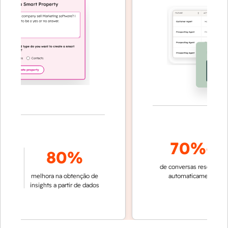
70%+
80%
de conversas resolvidas
e
melhora na obtenção de
automaticamente
r
m
insights a partir de dados