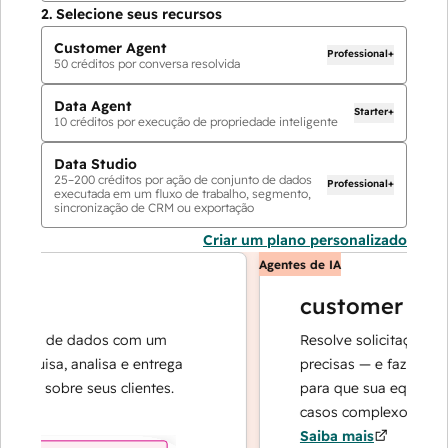
2.
Selecione seus recursos
Customer Agent
Professional+
50
créditos por conversa resolvida
Data Agent
Starter+
10
créditos por execução de propriedade inteligente
Data Studio
25
–
200
créditos por ação de conjunto de dados
Professional+
executada em um fluxo de trabalho, segmento,
sincronização de CRM ou exportação
Criar um plano personalizado
Agentes de IA
customer agent
ões de dados com um
Resolve solicitações com 
quisa, analisa e entrega
precisas — e faz a escala
as sobre seus clientes.
para que sua equipe poss
casos complexos e na con
Saiba mais