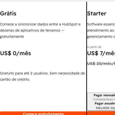
Grátis
Starter
Comece a sincronizar dados entre a HubSpot e
Software essenc
dezenas de aplicativos de terceiros —
atendimento ao 
gratuitamente
gerenciamento 
A partir de
US$ 0
/mês
US$ 7
/mês
US$ 20
/mês/l
Gratuito para até 2 usuários. Sem necessidade de
cartão de crédito.
Pagar mensal
Período de cobr
Compromisso 
Pagar anual
MELHOR VA
Comece gratuitamente