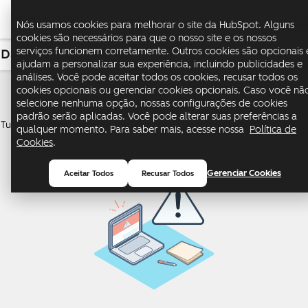
Me
Nós usamos cookies para melhorar o site da HubSpot. Alguns
cookies são necessários para que o nosso site e os nossos
serviços funcionem corretamente. Outros cookies são opcionais 
Dados
USD
ajudam a personalizar sua experiência, incluindo publicidades e
análises. Você pode aceitar todos os cookies, recusar todos os
Data Hub
cookies opcionais ou gerenciar cookies opcionais. Caso você nã
selecione nenhuma opção, nossas configurações de cookies
padrão serão aplicadas. Você pode alterar suas preferências a
Tudo que você precisa para conectar seus aplicativos, sincronizar e
qualquer momento. Para saber mais, acesse nossa
Política de
limpar dados de clientes e automatizar processos de negócios.
Cookies
.
Gerenciar Cookies
Aceitar Todos
Recusar Todos