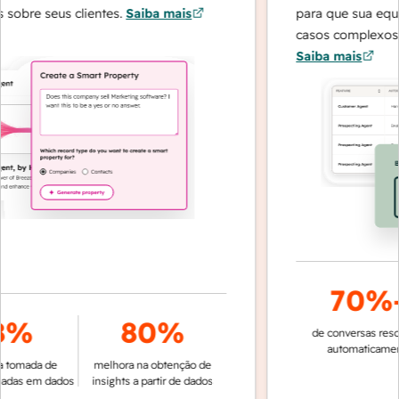
sobre seus clientes.
Saiba mais
para que sua equip
casos complexos e 
Saiba mais
70%
8%
80%
de conversas resolv
automaticament
tomada de
melhora na obtenção de
das em dados
insights a partir de dados