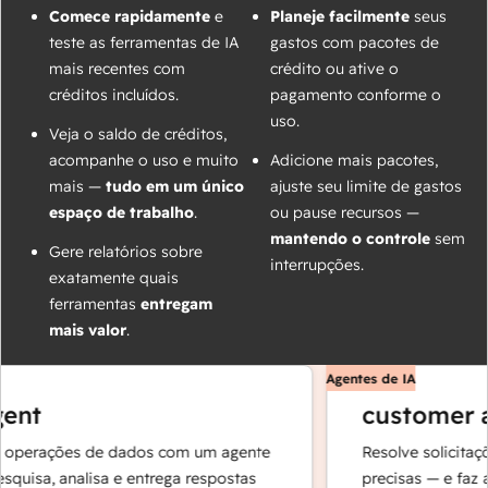
Comece rapidamente
e
Planeje facilmente
seus
teste as ferramentas de IA
gastos com pacotes de
mais recentes com
crédito ou ative o
créditos incluídos.
pagamento conforme o
uso.
Veja o saldo de créditos,
acompanhe o uso e muito
Adicione mais pacotes,
mais —
tudo em um único
ajuste seu limite de gastos
espaço de trabalho
.
ou pause recursos —
mantendo o controle
sem
Gere relatórios sobre
interrupções.
exatamente quais
ferramentas
entregam
mais valor
.
Agentes de IA
ent
customer a
operações de dados com um agente
Resolve solicitaçõ
quisa, analisa e entrega respostas
precisas — e faz a