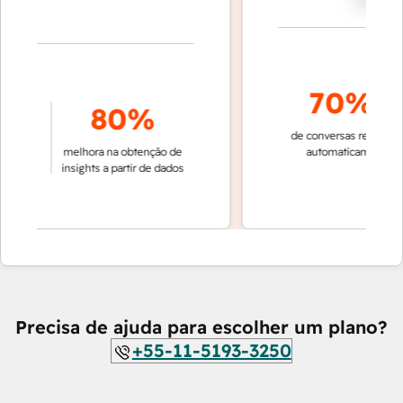
70%+
80%
de conversas resolvidas
da de
melhora na obtenção de
automaticamente
as em
insights a partir de dados
Precisa de ajuda para escolher um plano?
+55-11-5193-3250