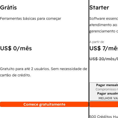
Grátis
Starter
Ferramentas básicas para começar
Software essenc
atendimento ao 
gerenciamento 
A partir de
US$ 0
/mês
US$ 7
/mês
US$ 20
/mês/l
Gratuito para até 2 usuários. Sem necessidade de
cartão de crédito.
Pagar mensal
Período de cobr
Compromisso 
Pagar anual
MELHOR VA
Comece gratuitamente
500
Créditos H