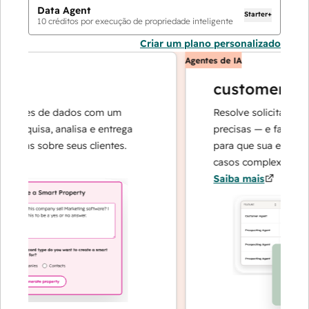
Data Agent
Starter+
10
créditos por execução de propriedade inteligente
Criar um plano personalizado
Agentes de IA
t
customer age
rações de dados com um
Resolve solicitações c
pesquisa, analisa e entrega
precisas — e faz a esc
âneas sobre seus clientes.
para que sua equipe p
casos complexos e na 
Saiba mais