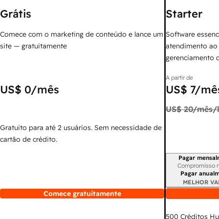
Grátis
Starter
Comece com o marketing de conteúdo e lance um
Software essenc
site — gratuitamente
atendimento ao 
gerenciamento 
A partir de
US$ 0
/mês
US$ 7
/mês
US$ 20
/mês/l
Gratuito para até 2 usuários. Sem necessidade de
cartão de crédito.
Pagar mensal
Período de cobr
Compromisso 
Pagar anual
MELHOR VA
Comece gratuitamente
500
Créditos H