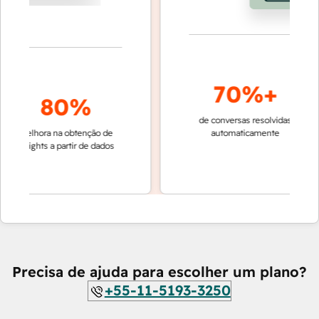
70%+
80%
de conversas resolvidas
resoluç
melhora na obtenção de
automaticamente
rápida 
insights a partir de dados
equipe
Cu
Precisa de ajuda para escolher um plano?
+55-11-5193-3250