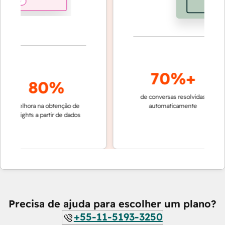
70%+
80%
de conversas resolvidas
resoluç
melhora na obtenção de
automaticamente
rápida 
insights a partir de dados
equipe
Cu
Precisa de ajuda para escolher um plano?
+55-11-5193-3250