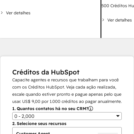
500
Créditos H
Ver detalhes
Ver detalhes
Créditos da HubSpot
Capacite agentes e recursos que trabalham para você
com os Créditos HubSpot. Veja cada ação realizada,
escale quando estiver pronto e pague apenas pelo que
usar.
US$ 9,00
por
1.000
créditos ao pagar anualmente.
1.
Quantos contatos há no seu CRM?
0 - 2,000
2.
Selecione seus recursos
Customer Agent