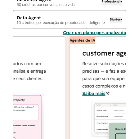
Professional+
50
créditos por conversa resolvida
Data Agent
Starter+
10
créditos por execução de propriedade inteligente
Criar um plano personalizado
Agentes de IA
customer agent
e dados com um
Resolve solicitações com respo
 analisa e entrega
precisas — e faz a escalada qua
re seus clientes.
para que sua equipe possa se 
casos complexos e na construçã
Saiba mais