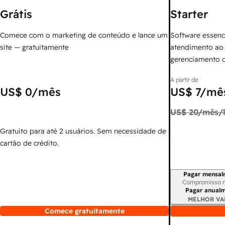
Grátis
Starter
Comece com o marketing de conteúdo e lance um
Software essenc
site — gratuitamente
atendimento ao 
gerenciamento 
A partir de
US$ 0
/mês
US$ 7
/mês
US$ 20
/mês/l
Gratuito para até 2 usuários. Sem necessidade de
cartão de crédito.
Pagar mensal
Período de cobr
Compromisso 
Pagar anual
MELHOR VA
Comece gratuitamente