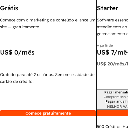
Grátis
Starter
Comece com o marketing de conteúdo e lance um
Software essenc
site — gratuitamente
atendimento ao 
gerenciamento 
A partir de
US$ 0
/mês
US$ 7
/mês
US$ 20
/mês/l
Gratuito para até 2 usuários. Sem necessidade de
cartão de crédito.
Pagar mensal
Período de cobr
Compromisso 
Pagar anual
MELHOR VA
Comece gratuitamente
500
Créditos H