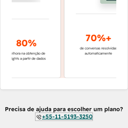
70%+
80%
de conversas resolvidas
resoluç
melhora na obtenção de
automaticamente
rápida 
insights a partir de dados
equipe
Cu
Precisa de ajuda para escolher um plano?
+55-11-5193-3250