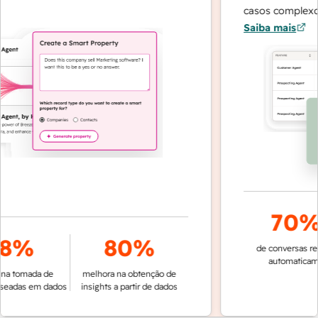
casos complexos 
Saiba mais
70%
8%
80%
de conversas reso
automaticame
a tomada de
melhora na obtenção de
eadas em dados
insights a partir de dados