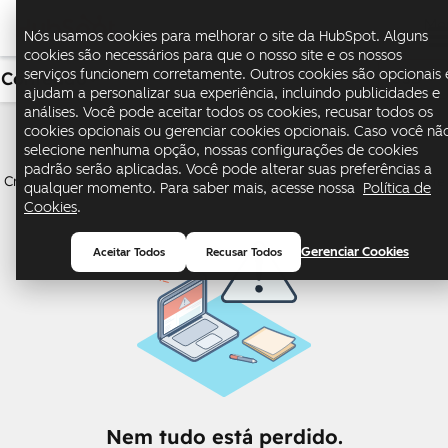
Me
Nós usamos cookies para melhorar o site da HubSpot. Alguns
cookies são necessários para que o nosso site e os nossos
serviços funcionem corretamente. Outros cookies são opcionais 
Conteúdo
USD
ajudam a personalizar sua experiência, incluindo publicidades e
análises. Você pode aceitar todos os cookies, recusar todos os
Content Hub
cookies opcionais ou gerenciar cookies opcionais. Caso você nã
selecione nenhuma opção, nossas configurações de cookies
padrão serão aplicadas. Você pode alterar suas preferências a
Crie e gerencie conteúdo que impulsione toda a jornada do cliente
qualquer momento. Para saber mais, acesse nossa
Política de
Cookies
.
Gerenciar Cookies
Aceitar Todos
Recusar Todos
Nem tudo está perdido.