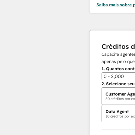
Saiba mais sobre 
Créditos 
Capacite agentes
apenas pelo que
1.
Quantos cont
0 - 2,000
2.
Selecione seu
Customer Age
50
créditos por co
Data Agent
10
créditos por ex
Agentes de IA