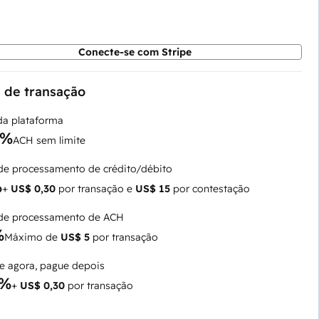
Conecte-se com Stripe
s de transação
 da plataforma
5%
ACH sem limite
de processamento de crédito/débito
%
+
US$ 0,30
por transação e
US$ 15
por contestação
de processamento de ACH
%
Máximo de
US$ 5
por transação
 agora, pague depois
9%
+
US$ 0,30
por transação