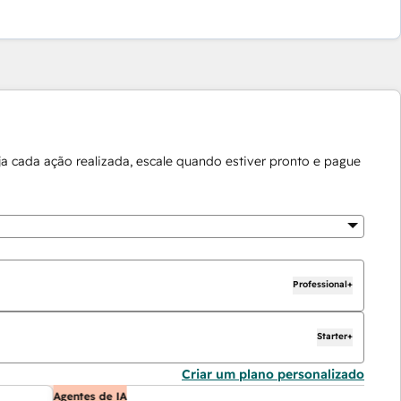
a cada ação realizada, escale quando estiver pronto e pague
Professional+
Starter+
Criar um plano personalizado
Agentes de IA
A