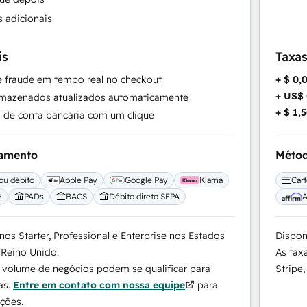
 adicionais
is
Taxas
 fraude em tempo real no checkout
+ $ 0,
+ US$ 
mazenados atualizados automaticamente
+ $ 1,
 de conta bancária com um clique
gamento
Métod
 ou débito
Apple Pay
Google Pay
Klarna
Cart
H
PADs
BACS
Débito direto SEPA
A
nos Starter, Professional e Enterprise nos Estados
Disponí
 Reino Unido.
As tax
 volume de negócios podem se qualificar para
Stripe,
as.
Entre em contato com nossa equipe
para
ções.