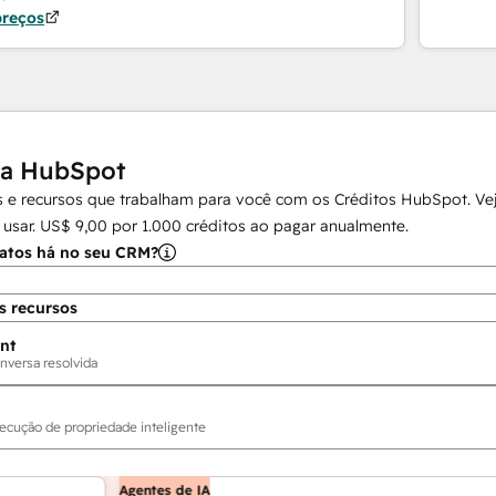
preços
da HubSpot
 e recursos que trabalham para você com os Créditos HubSpot. Vej
 usar.
US$ 9,00
por
1.000
créditos ao pagar anualmente.
atos há no seu CRM?
s recursos
nt
nversa resolvida
ecução de propriedade inteligente
Agentes de IA