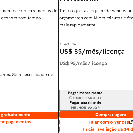
amentos com ferramentas de
Tudo o que sua equipe de vendas pre
ue economizam tempo
orçamentos com IA em minutos e fec
mais rapidamente.
A partir de
US$ 85
/mês/licença
US$ 95
/mês/licença
uários. Sem necessidade de
Pagar mensalmente
Período de cobrança
Compromisso anual
Pagar anualmente
MELHOR VALOR
gratuitamente
Comprar agora
rar pagamentos
Falar com o Vendas
Iniciar avaliação de 14 d