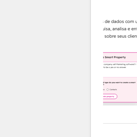
Data Agent
ápidas e
Amplie suas operações de dados com um
ecessário,
agente de IA que pesquisa, analisa e entrega
trar em
respostas instantâneas sobre seus clientes.
lealdade.
Saiba mais