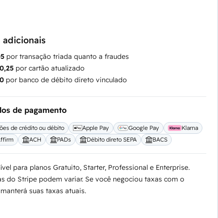
 adicionais
05
por transação triada quanto a fraudes
0,25
por cartão atualizado
50
por banco de débito direto vinculado
os de pagamento
ões de crédito ou débito
Apple Pay
Google Pay
Klarna
ffirm
ACH
PADs
Débito direto SEPA
BACS
vel para planos Gratuito, Starter, Professional e Enterprise.
as do Stripe podem variar. Se você negociou taxas com o
 manterá suas taxas atuais.