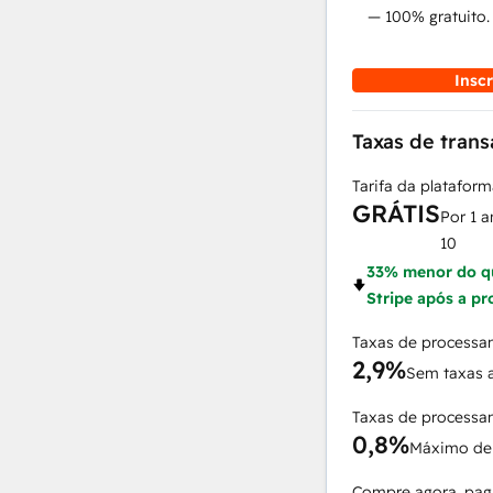
— 100% gratuito.
Insc
Taxas de tran
Tarifa da platafor
GRÁTIS
Por 1 
10
33% menor do qu
Stripe após a p
Taxas de processa
2,9%
Sem taxas a
Taxas de process
0,8%
Máximo d
Compre agora, pag