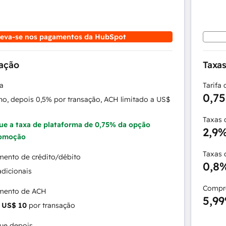
reva-se nos pagamentos da HubSpot
sação
Taxa
ma
Tarifa
0,7
ano, depois 0,5% por transação, ACH limitado a US$
Taxas 
e a taxa de plataforma de 0,75% da opção
2,9
romoção
Taxas 
mento de crédito/débito
0,8
dicionais
Compre
amento de ACH
5,9
e
US$ 10
por transação
ue depois