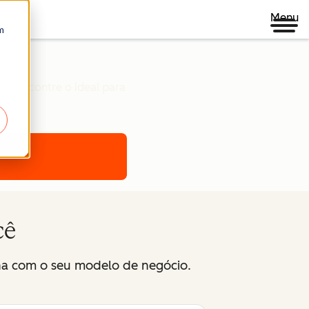
Menu
m
s, encontre o ideal para
cê
na com o seu modelo de negócio.