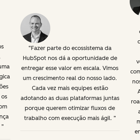
os
Fazer parte do ecossistema da
À
HubSpot nos dá a oportunidade de
v
 uma
entregar esse valor em escala. Vimos
com
gica
um crescimento real do nosso lado.
nos
ções
Cada vez mais equipes estão
 os
adotando as duas plataformas juntas
roa
com
porque querem otimizar fluxos de
ança
trabalho com execução mais ágil.
m
.
e