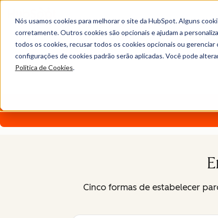
Nós usamos cookies para melhorar o site da HubSpot. Alguns cooki
Seja parceiro da HubSpo
corretamente. Outros cookies são opcionais e ajudam a personalizar
todos os cookies, recusar todos os cookies opcionais ou gerencia
configurações de cookies padrão serão aplicadas. Você pode alter
Você quer que seus negócios cresçam mais rápido. Crescimen
Política de Cookies
.
você e comece a crescer melhor junto com a HubSpot.
E
Cinco formas de estabelecer pa