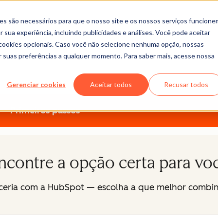
es são necessários para que o nosso site e os nossos serviços funcione
t
 sua experiência, incluindo publicidades e análises. Você pode aceitar
r cookies opcionais. Caso você não selecione nenhuma opção, nossas
ar suas preferências a qualquer momento. Para saber mais, acesse nossa
to é o nosso negócio. Explore nossos programas de parceiro
Gerenciar cookies
Aceitar todos
Recusar todos
Primeiros passos
ncontre a opção certa para vo
rceria com a HubSpot — escolha a que melhor combi