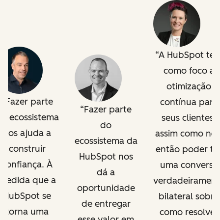
A HubSpot te
como foco a
otimização
Fazer parte
contínua para
Fazer parte
o ecossistema
seus clientes,
do
nos ajuda a
assim como nós
ecossistema da
construir
então poder te
HubSpot nos
confiança. À
uma conversa
dá a
medida que a
verdadeirament
oportunidade
HubSpot se
bilateral sobre
de entregar
torna uma
como resolver
esse valor em