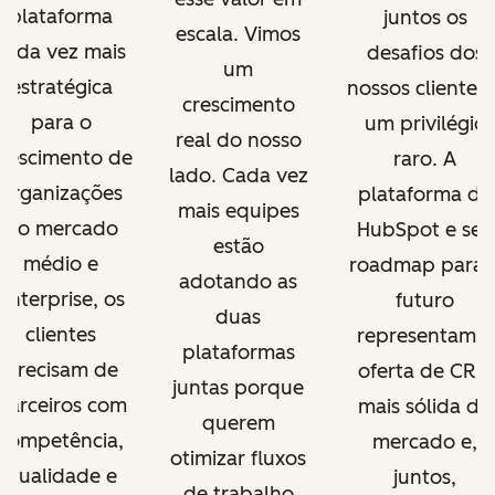
plataforma
juntos os
escala. Vimos
cada vez mais
desafios dos
um
estratégica
nossos clientes 
crescimento
para o
um privilégio
real do nosso
rescimento de
raro. A
lado. Cada vez
organizações
plataforma da
mais equipes
do mercado
HubSpot e seu
estão
médio e
roadmap para 
adotando as
enterprise, os
futuro
duas
clientes
representam a
plataformas
precisam de
oferta de CRM
juntas porque
parceiros com
mais sólida do
querem
competência,
mercado e,
otimizar fluxos
qualidade e
juntos,
de trabalho