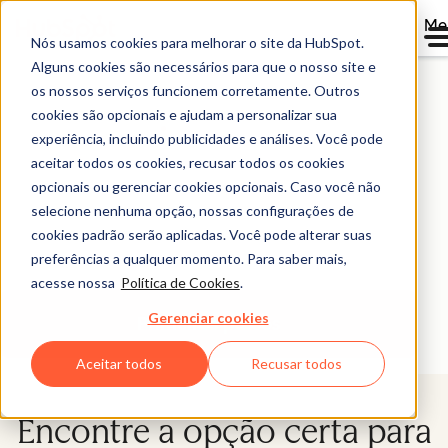
Me
Nós usamos cookies para melhorar o site da HubSpot.
Seja parceiro da
Alguns cookies são necessários para que o nosso site e
os nossos serviços funcionem corretamente. Outros
HubSpot
cookies são opcionais e ajudam a personalizar sua
experiência, incluindo publicidades e análises. Você pode
aceitar todos os cookies, recusar todos os cookies
Você quer que seus negócios cresçam mais rápido.
opcionais ou gerenciar cookies opcionais. Caso você não
Crescimento é o nosso negócio. Explore nossos
selecione nenhuma opção, nossas configurações de
programas de parceiros, encontre o ideal para você e
cookies padrão serão aplicadas. Você pode alterar suas
comece a crescer melhor junto com a HubSpot.
preferências a qualquer momento. Para saber mais,
acesse nossa
Política de Cookies
.
Gerenciar cookies
Primeiros passos
Aceitar todos
Recusar todos
Encontre a opção certa para