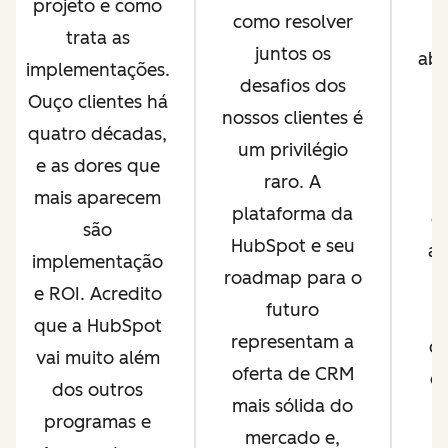
projeto e como
como resolver
c
trata as
juntos os
abe
implementações.
desafios dos
e
Ouço clientes há
nossos clientes é
quatro décadas,
um privilégio
p
e as dores que
raro. A
mais aparecem
plataforma da
o
são
HubSpot e seu
ag
implementação
roadmap para o
2
e ROI. Acredito
futuro
n
que a HubSpot
representam a
cr
vai muito além
oferta de CRM
es
dos outros
mais sólida do
programas e
mercado e,
p