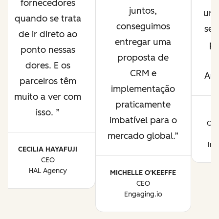
fornecedores
juntos,
uma
quando se trata
conseguimos
ser
de ir direto ao
entregar uma
pa
ponto nessas
proposta de
r
dores. E os
CRM e
Amé
parceiros têm
implementação
muito a ver com
praticamente
isso.
J
imbatível para o
CEO
mercado global.
Ins
CECILIA HAYAFUJI
CEO
HAL Agency
MICHELLE O'KEEFFE
CEO
Engaging.io