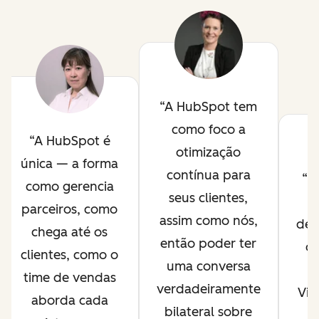
A HubSpot tem
como foco a
A HubSpot é
otimização
única — a forma
contínua para
O
como gerencia
seus clientes,
H
parceiros, como
assim como nós,
des
chega até os
então poder ter
de
clientes, como o
uma conversa
time de vendas
verdadeiramente
Viv
aborda cada
bilateral sobre
p