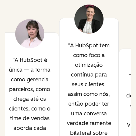
A HubSpot tem
como foco a
A HubSpot é
otimização
única — a forma
contínua para
O
como gerencia
seus clientes,
H
parceiros, como
assim como nós,
des
chega até os
então poder ter
de
clientes, como o
uma conversa
time de vendas
verdadeiramente
Viv
aborda cada
bilateral sobre
p