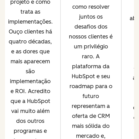
projeto e como
como resolver
c
trata as
juntos os
abe
implementações.
desafios dos
e
Ouço clientes há
nossos clientes é
quatro décadas,
um privilégio
p
e as dores que
raro. A
mais aparecem
plataforma da
o
são
HubSpot e seu
ag
implementação
roadmap para o
2
e ROI. Acredito
futuro
n
que a HubSpot
representam a
cr
vai muito além
oferta de CRM
es
dos outros
mais sólida do
programas e
mercado e,
p