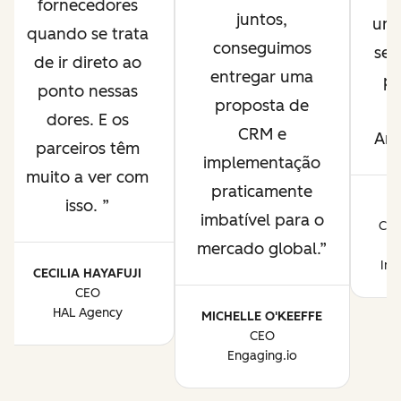
fornecedores
juntos,
uma
quando se trata
conseguimos
ser
de ir direto ao
entregar uma
pa
ponto nessas
proposta de
r
dores. E os
CRM e
Amé
parceiros têm
implementação
muito a ver com
praticamente
isso.
J
imbatível para o
CEO
mercado global.
Ins
CECILIA HAYAFUJI
CEO
HAL Agency
MICHELLE O'KEEFFE
CEO
Engaging.io