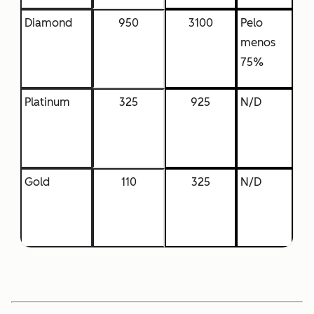
Diamond
950
3100
Pelo
menos
75%
Platinum
325
925
N/D
Gold
110
325
N/D