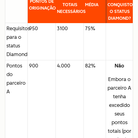
PONTOS DE
TOTAIS
MÉDIA
CONQUISTOU
ORIGINAÇÃO
NECESSÁRIOS
O STATUS
DIAMOND?
Requisitos
950
3100
75%
para o
status
Diamond
Pontos
900
4.000
82%
Não
do
Embora o
parceiro
parceiro A
A
tenha
excedido
seus
pontos
totais
(
por