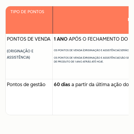
TIPO DE PONTOS
EX
PONTOS DE VENDA
1 ANO
APÓS O FECHAMENTO DO N
OS PONTOS DE VENDA (ORIGINAÇÃO E ASSISTÊNCIA) SERÃO PE
(ORIGINAÇÃO E
ASSISTÊNCIA)
OS PONTOS DE VENDA (ORIGINAÇÃO E ASSISTÊNCIA) SÃO SEM
DE PRODUTO DE 1 ANO ATRÁS ATÉ HOJE.
Pontos de gestão
60 dias
a partir da última ação do p