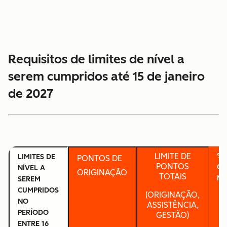
Requisitos de limites de nível a
serem cumpridos até 15 de janeiro
de 2027
LIMITE DE
% 
LIMITES DE
PONTOS DE
PONTOS
GR
NÍVEL A
ORIGINAÇÃO
TOTAIS
MÉ
SEREM
CUMPRIDOS
(ORIGINAÇÃO,
NO
ASSISTÊNCIA,
PERÍODO
GESTÃO)
ENTRE 16