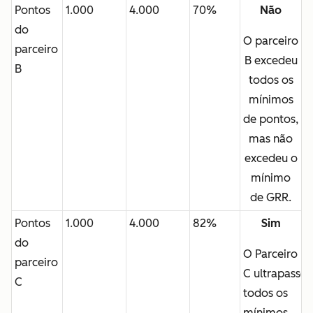
Pontos
1.000
4.000
70%
Não
do
O parceiro
parceiro
B
excedeu
B
todos os
mínimos
de pontos,
mas não
excedeu o
mínimo
de GRR.
Pontos
1.000
4.000
82%
Sim
do
O Parceiro
parceiro
C ultrapasso
C
todos os
mínimos