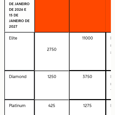
DE JANEIRO
DE 2026 E
15 DE
JANEIRO DE
2027
Elite
11000
Pe
m
2750
8
Diamond
1250
3750
Pe
m
7
Platinum
425
1275
N