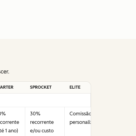
cer.
TARTER
SPROCKET
ELITE
0%
30%
Comissão
ecorrente
recorrente
personalizada
**
té 1 ano)
e/ou custo