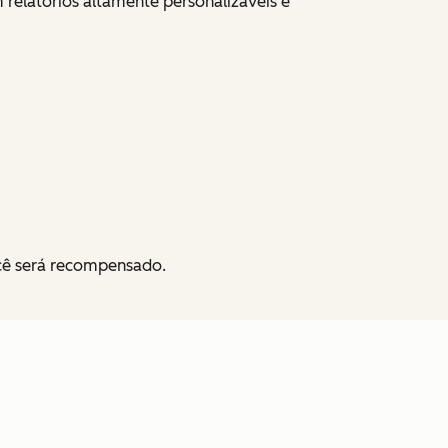
elatórios altamente personalizáveis e
ocê será recompensado.