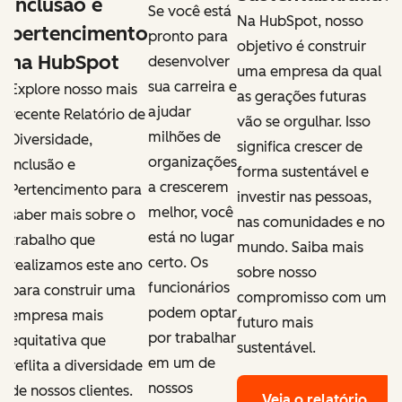
inclusão e
i
Se você está
Na HubSpot, nosso
pertencimento
pronto para
objetivo é construir
na HubSpot
desenvolver
uma empresa da qual
sua carreira e
Explore nosso mais
E
as gerações futuras
ajudar
recente Relatório de
r
vão se orgulhar. Isso
milhões de
Diversidade,
D
significa crescer de
organizações
Inclusão e
I
forma sustentável e
a crescerem
Pertencimento para
P
investir nas pessoas,
melhor, você
saber mais sobre o
s
o
nas comunidades e no
está no lugar
trabalho que
t
mundo. Saiba mais
certo. Os
realizamos este ano
r
sobre nosso
funcionários
para construir uma
p
m
compromisso com um
podem optar
empresa mais
e
futuro mais
por trabalhar
equitativa que
e
sustentável.
em um de
reflita a diversidade
r
nossos
de nossos clientes.
d
Veja o relatório