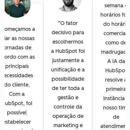
semana e
horários for
O fator
do horário
Começamos a
decisivo para
comercial,
criar as nossas
escolhermos
como de
jornadas de
a HubSpot foi
madrugada
acordo com as
justamente a
A IA da
principais
unificação e a
HubSpot
necessidades
possibilidade
resolve a
do cliente.
de ter toda a
primeira
Com a
gestão e
instância e
HubSpot, foi
controle da
nosso time
possível
operação de
de
estabelecer
marketing e
atendiment