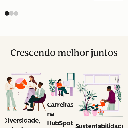
Crescendo melhor juntos
Carreiras
na
Diversidade,
HubSpot
e
Sustentabilidade