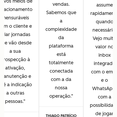
novos meios de
vendas.
assume
relacionamento
Sabemos que
rapidament
mensuráveis
a
quando
com o cliente e
complexidade
necessário.
criar jornadas
da
Vejo muito
que vão desde
plataforma
valor no
a sua
está
inbox
prospecção à
totalmente
integrado
ativação,
conectada
com o emai
manutenção e
com a da
e o
até a indicação
nossa
WhatsApp,
a outras
operação.
com a
pessoas.
possibilidad
de jogar
THIAGO PATRÍCIO