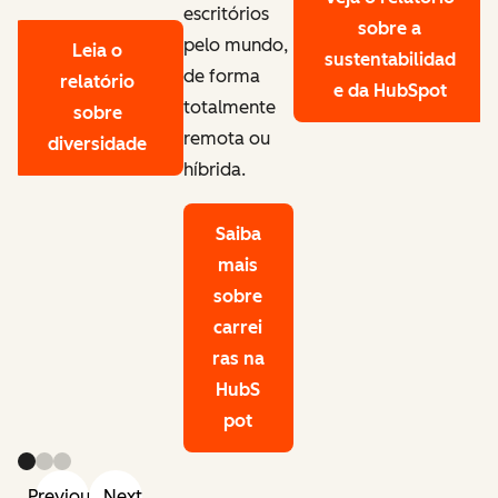
escritórios
sobre a
pelo mundo,
Leia o
sustentabilidad
de forma
relatório
e da HubSpot
totalmente
sobre
remota ou
diversidade
híbrida.
Saiba
mais
sobre
carrei
ras na
HubS
pot
Previous
Next