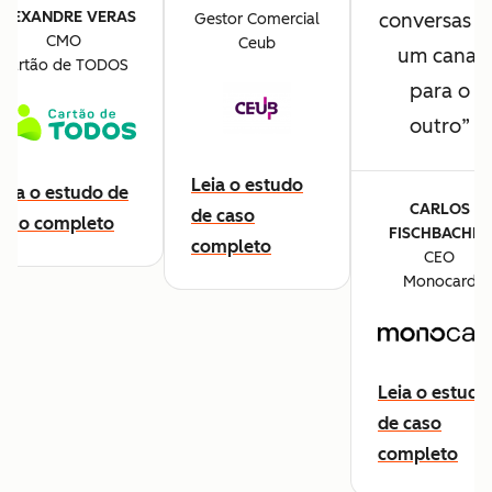
ALEXANDRE VERAS
conversas d
Gestor Comercial
CMO
Ceub
um canal
Cartão de TODOS
para o
outro
Leia o estudo
eia o estudo de
CARLOS
de caso
caso completo
FISCHBACHER
completo
CEO
Monocard
Leia o estudo
de caso
completo