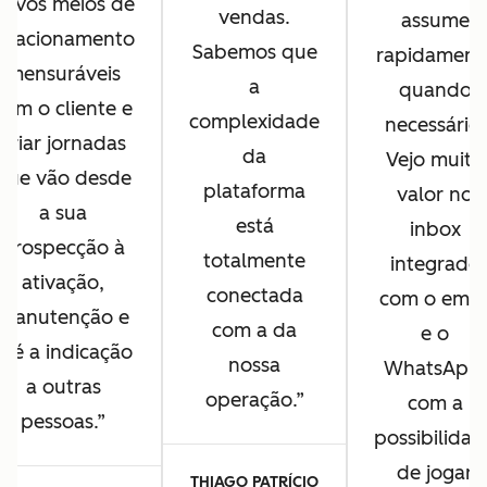
novos meios de
vendas.
assume
relacionamento
Sabemos que
rapidament
mensuráveis
a
quando
com o cliente e
complexidade
necessário.
criar jornadas
da
Vejo muito
que vão desde
plataforma
valor no
a sua
está
inbox
prospecção à
totalmente
integrado
ativação,
conectada
com o emai
manutenção e
com a da
e o
até a indicação
nossa
WhatsApp,
a outras
operação.
com a
pessoas.
possibilidad
de jogar
THIAGO PATRÍCIO