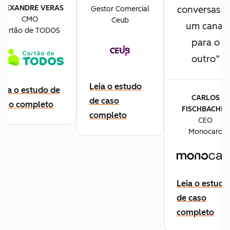
ALEXANDRE VERAS
conversas d
Gestor Comercial
CMO
Ceub
um canal
Cartão de TODOS
para o
outro
Leia o estudo
eia o estudo de
CARLOS
de caso
caso completo
FISCHBACHER
completo
CEO
Monocard
Leia o estudo
de caso
completo