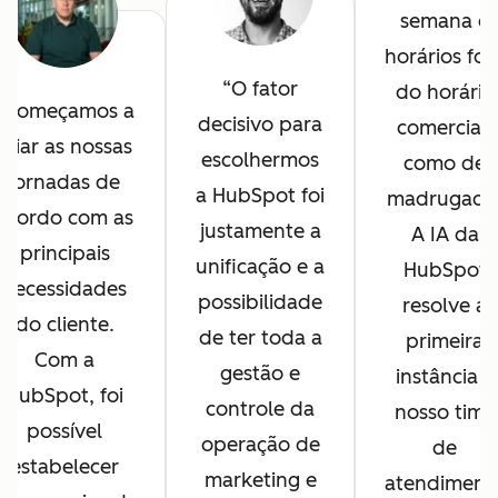
semana e
horários for
O fator
do horário
Começamos a
decisivo para
comercial,
criar as nossas
escolhermos
como de
jornadas de
a HubSpot foi
madrugada
acordo com as
justamente a
A IA da
principais
unificação e a
HubSpot
necessidades
possibilidade
resolve a
do cliente.
de ter toda a
primeira
Com a
gestão e
instância e
HubSpot, foi
controle da
nosso time
possível
operação de
de
estabelecer
marketing e
atendiment