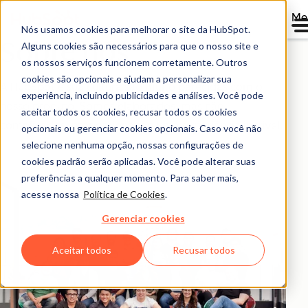
Me
Nós usamos cookies para melhorar o site da HubSpot.
Sobre nós
Alguns cookies são necessários para que o nosso site e
os nossos serviços funcionem corretamente. Outros
cookies são opcionais e ajudam a personalizar sua
A HubSpot e sua cultura são muito parecidas com o
experiência, incluindo publicidades e análises. Você pode
nosso produto. Somos elaborados, mas não
aceitar todos os cookies, recusar todos os cookies
complicados, proporcionando uma experiência incrível.
opcionais ou gerenciar cookies opcionais. Caso você não
selecione nenhuma opção, nossas configurações de
cookies padrão serão aplicadas. Você pode alterar suas
preferências a qualquer momento. Para saber mais,
acesse nossa
Política de Cookies
.
Gerenciar cookies
Aceitar todos
Recusar todos