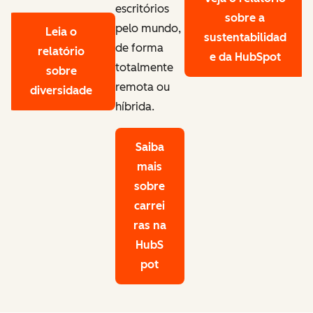
escritórios
sobre a
pelo mundo,
Leia o
sustentabilidad
de forma
relatório
e da HubSpot
totalmente
sobre
remota ou
diversidade
híbrida.
Saiba
mais
sobre
carrei
ras na
HubS
pot