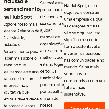
inclusão e
Se você está
Na HubSpot, nosso
pertencimento
pronto para
objetivo é construir
na HubSpot
desenvolver
uma empresa da qual
sua carreira e
Explore nosso mais
as gerações futuras
ajudar
recente Relatório de
vão se orgulhar. Isso
milhões de
Diversidade,
significa crescer de
organizações
Inclusão e
forma sustentável e
a crescerem
Pertencimento para
investir nas pessoas,
melhor, você
saber mais sobre o
nas comunidades e no
está no lugar
trabalho que
mundo. Saiba mais
certo. Os
realizamos este ano
sobre nosso
funcionários
para construir uma
compromisso com um
podem optar
empresa mais
futuro mais
por trabalhar
equitativa que
sustentável.
em um de
reflita a diversidade
nossos
de nossos clientes.
Veja o relatório