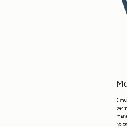
Mo
É mu
perm
manei
no ca