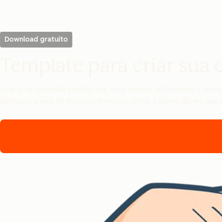
Download gratuito
Template para criar sua 
A carta de demissão permite que você anuncie oficialmente o térm
úteis para a área de Recursos Humanos, como o último dia em que t