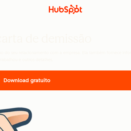
carta de demissão
ino do seu relacionamento com a empresa. Ela também fornece infor
rabalhou e outros detalhes.
Download gratuito