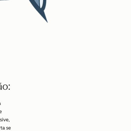
ão:
a
e
sive,
ta se