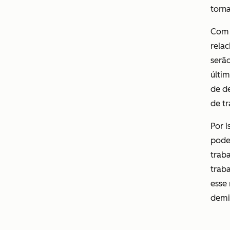
torna
Com 
rela
serã
últim
de d
de tr
Por 
pode
trab
traba
esse 
demi