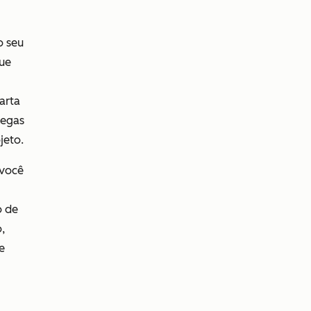
o seu
ue
arta
legas
jeto.
 você
o de
,
e