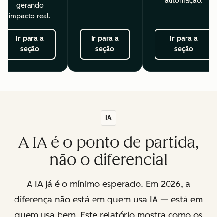
automação.
gerando
impacto real.
Ir para a
Ir para a
Ir para a
seção
seção
seção
IA
A IA é o ponto de partida,
não o diferencial
A IA já é o mínimo esperado. Em 2026, a
diferença não está em quem usa IA — está em
quem usa bem. Este relatório mostra como os