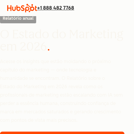
+1 888 482 7768
Relatório anual
O Estado do Marketing
em 2026
Acesse os insights que estão moldando o próximo
capítulo do marketing — onde tecnologia e
humanidade se encontram. O Relatório sobre o
Estado do Marketing em 2026 revela como os
profissionais de marketing estão escalando com IA sem
perder a essência humana, construindo confiança de
marca em mercados saturados e gerando crescimento
com pontos de vista mais precisos.