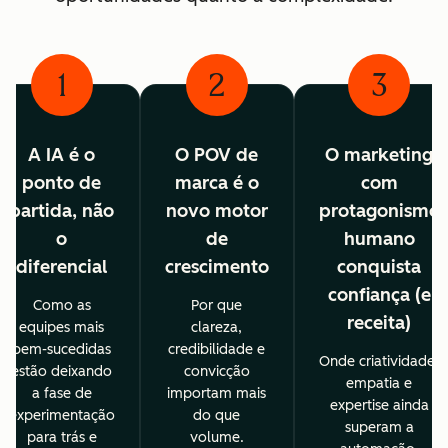
1
2
3
A IA é o
O POV de
O marketing
ponto de
marca é o
com
partida, não
novo motor
protagonismo
o
de
humano
diferencial
crescimento
conquista
confiança (e
Como as
Por que
receita)
equipes mais
clareza,
bem-sucedidas
credibilidade e
Onde criatividade,
estão deixando
convicção
empatia e
a fase de
importam mais
expertise ainda
experimentação
do que
superam a
para trás e
volume.