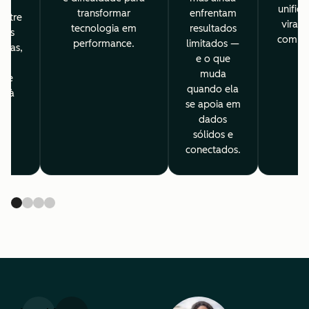
na
unific
transformar
enfrentam
entre
virar 
tecnologia em
resultados
tas
compet
performance.
limitados —
adas,
e o que
m
muda
o e
quando ela
ia à
se apoia em
a.
dados
sólidos e
conectados.