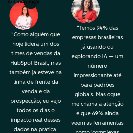
Anterior
Avançar
Temos 94% das
Como alguém que
empresas brasileiras
hoje lidera um dos
já usando ou
times de vendas da
explorando IA — um
HubSpot Brasil, mas
número
também já esteve na
impressionante até
linha de frente da
para padrões
venda e da
globais. Mas oque
prospecção, eu vejo
me chama a atenção
todos os dias o
é que 69% ainda
impacto real desses
veem as ferramentas
dados na prática.
como ‘complexas