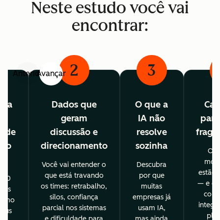
Neste estudo você vai
encontrar:
2
3
Anterior
Avançar
ama
Dados que
O que a
Cam
da
geram
IA não
para
dade
discussão e
resolve
frag
 no
direcionamento
sozinha
O r
l
most
Você vai entender o
Descubra
estão 
que está travando
por que
200
— e c
os times: retrabalho,
muitas
nais
confi
silos, confiança
empresas já
como
integr
parcial nos sistemas
usam IA,
seus
pla
e dificuldade para
mas ainda