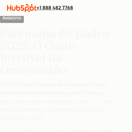
+1 888 482 7768
Relatório
Panorama de Dados
2025: O Custo
Invisível da
Desconexão
Mais de
200 profissionais de Marketing, Vendas,
RevOps e Customer Success no Brasil
revelam como
estão lidando com seus dados na prática — e o que
ainda está travando o uso estratégico da IA, dos
relatórios e do CRM.
Com este relatório, você acessa
insights claros em