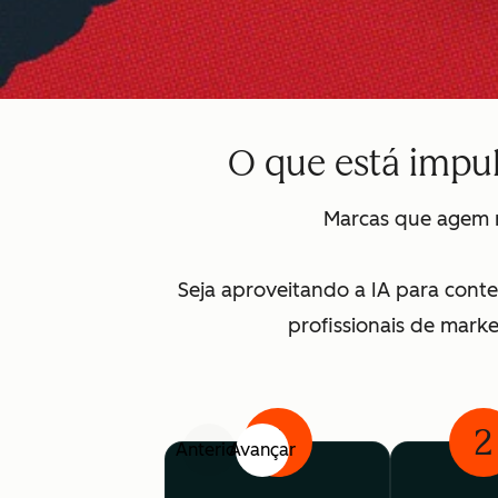
O que está impu
Marcas que agem r
Seja aproveitando a IA para cont
profissionais de mark
1
2
Anterior
Avançar