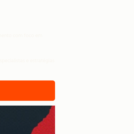
jamento com foco em
pecialistas e estratégias