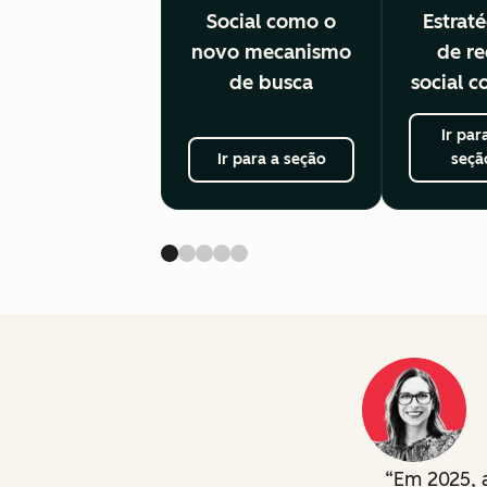
Social como o
Estraté
novo mecanismo
de r
de busca
social 
Ir par
Ir para a seção
seçã
Em 2025, 