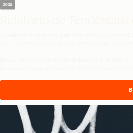
2025
Relatório de Tendências 
As redes sociais estão evoluindo mais rápido do que nunca
vídeo, a maneira como as pessoas interagem com as marcas
Baixe o Relatório de Tendências de Rede Social de 2025 da Hu
baseadas em dados que moldarão o futuro do marketing de 
B