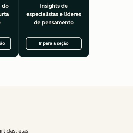
o do
Insights de
urta
especialistas e líderes
o
de pensamento
ção
Ir para a seção
tidas, elas