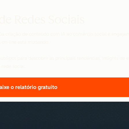
de Redes Sociais
. Da criação de conteúdo com IA ao comércio social e enga
 on-line está mudando.
bSpot para descobrir as principais tendências, insights de es
rede social.
aixe o relatório gratuito