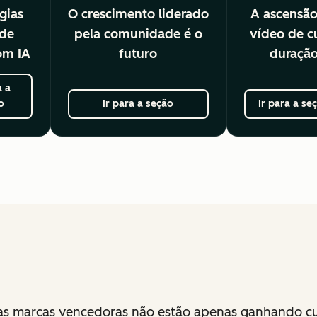
gias
O crescimento liderado
A ascensã
ede
pela comunidade é o
vídeo de c
com IA
futuro
duraçã
a a
o
Ir para a seção
Ir para a se
as marcas vencedoras não estão apenas ganhando cur