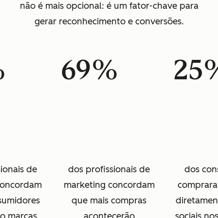
não é mais opcional: é um fator-chave para
gerar reconhecimento e conversões.
%
69%
25
sionais de
dos profissionais de
dos con
concordam
marketing concordam
comprara
sumidores
que mais compras
diretamen
ão marcas
acontecerão
sociais nos