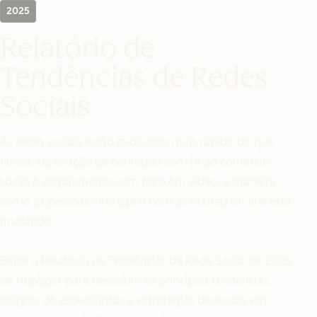
2025
Relatório de
Tendências de Redes
Sociais
As redes sociais estão evoluindo mais rápido do que
nunca. Da criação de conteúdo com IA ao comércio
social e engajamento com foco em vídeo, a maneira
como as pessoas interagem com as marcas on-line está
mudando.
Baixe o Relatório de Tendências de Rede Social de 2025
da HubSpot para descobrir as principais tendências,
insights de especialistas e estratégias baseadas em