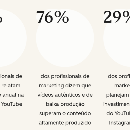
%
76%
29
sionais de
dos profissionais de
dos profi
 relatam
marketing dizem que
marke
o anual na
vídeos autênticos e de
planejam
 YouTube
baixa produção
investimen
superam o conteúdo
do YouTub
altamente produzido
Instagr