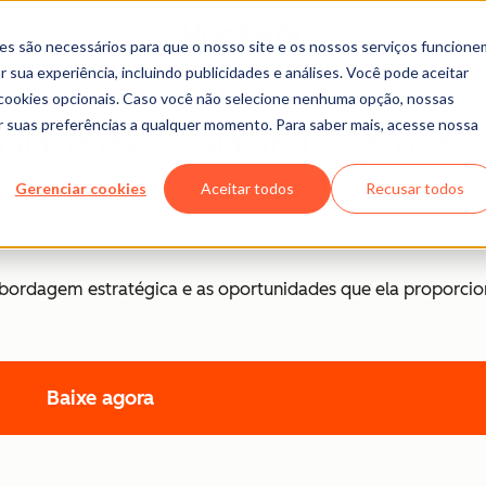
es são necessários para que o nosso site e os nossos serviços funcione
 sua experiência, incluindo publicidades e análises. Você pode aceitar
r cookies opcionais. Caso você não selecione nenhuma opção, nossas
ar suas preferências a qualquer momento. Para saber mais, acesse nossa
obre essa abordagem est
Gerenciar cookies
Aceitar todos
Recusar todos
izam suas receitas, unindo as forças de Marketing, Venda
abordagem estratégica e as oportunidades que ela proporcio
Baixe agora