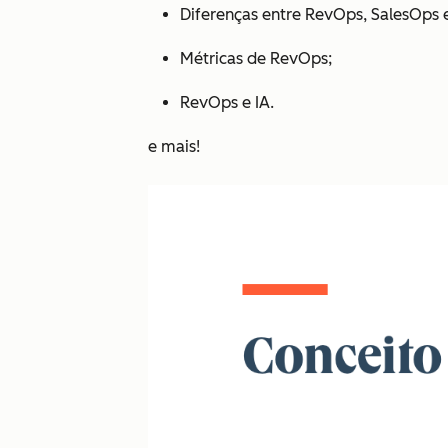
Diferenças entre RevOps, SalesOps
Métricas de RevOps;
RevOps e IA.
e mais!