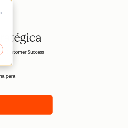
m
ratégica
s e Customer Success
na para