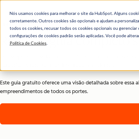
Nós usamos cookies para melhorar o site da HubSpot. Alguns cooki
corretamente. Outros cookies são opcionais e ajudam a personalizar
E-book gratuito
todos os cookies, recusar todos os cookies opcionais ou gerencia
configurações de cookies padrão serão aplicadas. Você pode alter
RevOps: guia completo s
Política de Cookies
.
O RevOps está revolucionando a forma como empresas maxim
para criar estratégias mais integradas e eficientes.
Este guia gratuito oferece uma visão detalhada sobre essa 
empreendimentos de todos os portes.