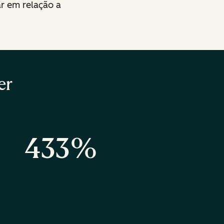
ar em relação a
er
433%