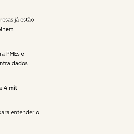
esas já estão
olhem
ra PMEs e
ontra dados
de
4 mil
 para entender o