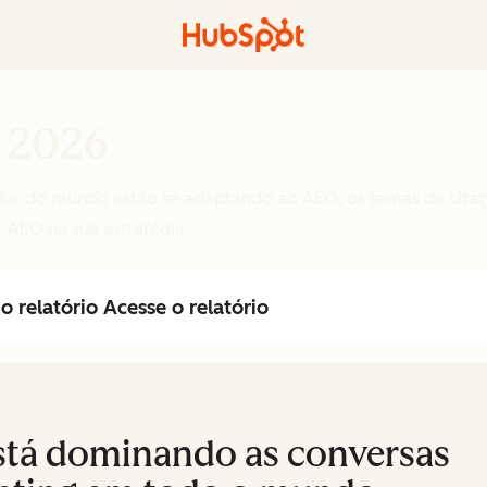
 2026
edor do mundo estão se adaptando ao AEO, os temas de cita
 AEO na sua estratégia.
o relatório
Acesse o relatório
stá dominando as conversas