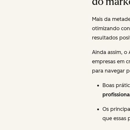
do mark
Mais da metade
otimizando con
resultados posi
Ainda assim, o
empresas em cr
para navegar p
Boas práti
profission
Os princip
que essas 