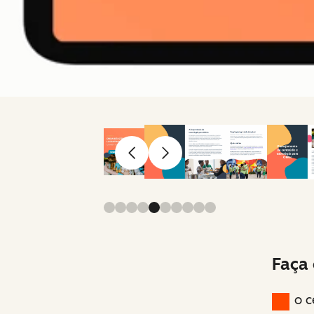
Anterior
Avançar
Faça 
o c