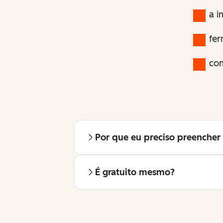
a i
fer
com
Por que eu preciso preencher 
É gratuito mesmo?