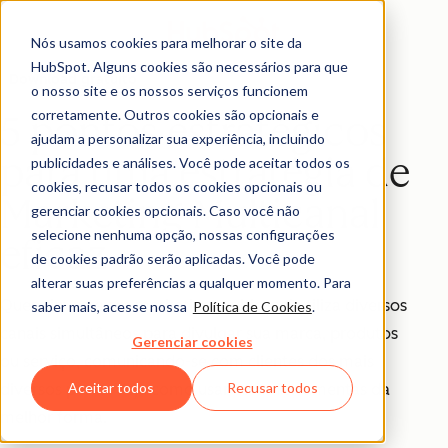
Nós usamos cookies para melhorar o site da
HubSpot. Alguns cookies são necessários para que
Download gratuito
o nosso site e os nossos serviços funcionem
corretamente. Outros cookies são opcionais e
5 pontos estratégicos
ajudam a personalizar sua experiência, incluindo
para uma estratégia de
publicidades e análises. Você pode aceitar todos os
cookies, recusar todos os cookies opcionais ou
Marketing Multicanal
gerenciar cookies opcionais. Caso você não
selecione nenhuma opção, nossas configurações
eficaz
de cookies padrão serão aplicadas. Você pode
alterar suas preferências a qualquer momento. Para
Quem investe em marketing multicanal utiliza diversos
saber mais, acesse nossa
Política de Cookies
.
canais simultâneos para divulgar sua marca, produtos
Gerenciar cookies
ou serviço, comunicando-se com clientes dos mais
Aceitar todos
Recusar todos
diversos perfis. Veja como usar essas ferramentas da
melhor forma.