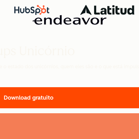
ups Unicórnio
e o estado dos unicórnios, quem eles são e o que está impul
Download gratuito