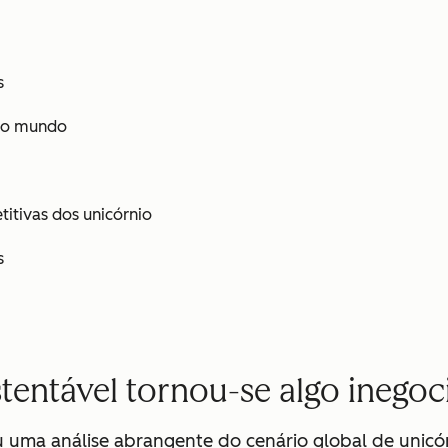
s
o o mundo
itivas dos unicórnio
s
tentável tornou-se algo inegoc
 uma análise abrangente do cenário global de unicór