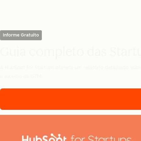
Informe Gratuito
Guia completo das Start
A HubSpot for Startups oferece um relatório detalhado sobr
e sucesso de GTM.