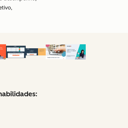
tivo,
abilidades: