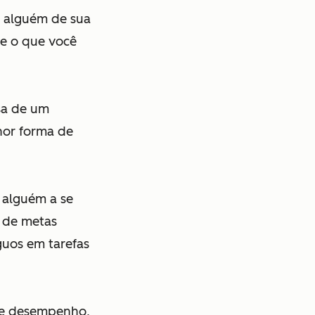
r alguém de sua
e o que você
sa de um
lhor forma de
 alguém a se
 de metas
guos em tarefas
de desempenho,